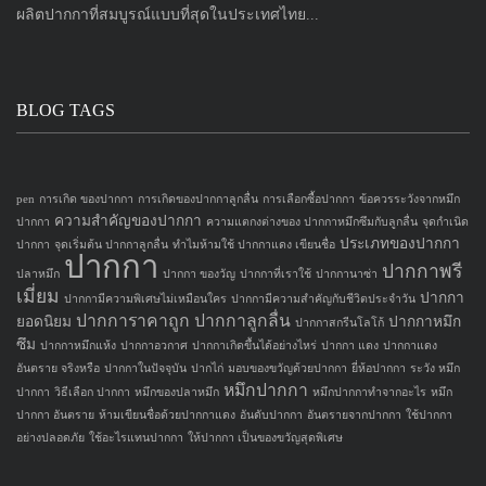
ผลิตปากกาที่สมบูรณ์แบบที่สุดในประเทศไทย...
BLOG TAGS
pen
การเกิด ของปากกา
การเกิดของปากกาลูกลื่น
การเลือกซื้อปากกา
ข้อควรระวังจากหมึก
ความสำคัญของปากกา
ปากกา
ความแตกงต่างของ ปากกาหมึกซึมกับลูกลื่น
จุดกำเนิด
ประเภทของปากกา
ปากกา
จุดเริ่มต้น ปากกาลูกลื่น
ทำไมห้ามใช้ ปากกาแดง เขียนชื่อ
ปากกา
ปากกาพรี
ปลาหมึก
ปากกา ของวัญ
ปากกาที่เราใช้
ปากกานาซ่า
เมี่ยม
ปากกา
ปากกามีความพิเศษไม่เหมือนใคร
ปากกามีความสำคัญกับชีวิตประจำวัน
ปากการาคาถูก
ปากกาลูกลื่น
ยอดนิยม
ปากกาหมึก
ปากกาสกรีนโลโก้
ซึม
ปากกาหมึกแห้ง
ปากกาอวกาศ
ปากกาเกิดขึ้นได้อย่างไหร่
ปากกา แดง
ปากกาแดง
อันตราย จริงหรือ
ปากกาในปัจจุบัน
ปากไก่
มอบของขวัญด้วยปากกา
ยี่ห้อปากกา
ระวัง หมึก
หมึกปากกา
ปากกา
วิธีเลือก ปากกา
หมึกของปลาหมึก
หมึกปากกาทำจากอะไร
หมึก
ปากกา อันตราย
ห้ามเขียนชื่อด้วยปากกาแดง
อันดับปากกา
อันตรายจากปากกา
ใช้ปากกา
อย่างปลอดภัย
ใช้อะไรแทนปากกา
ให้ปากกา เป็นของขวัญสุดพิเศษ