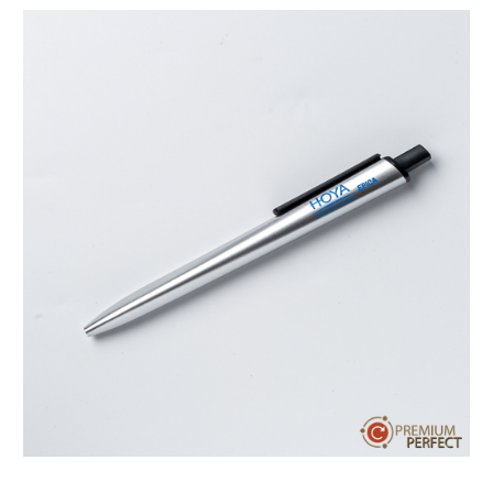
บทความ
ปากกาตั้งโต๊ะ
เกี่ยวกับเรา
ปากกา USB
ขอใบเสนอราคา
ปากกาหมึกซึม
วิธีการชำระเงิน
NEW
ปากกาทัชสกรีน
โชว์รูม
NEW
ปากกาลบได้
NEW
ปากกาเคมี
ปากกา Quantum
NEW
ดินสอไม้
ถุงผ้า กระเป๋าผ้า
สมุดโน้ต และอื่นๆ
Gift Set