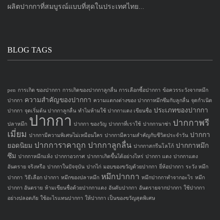
ผลิตปากกาที่สมบูรณ์แบบที่สุดในประเทศไทย...
BLOG TAGS
pen
การเกิด ของปากกา
การเกิดของปากกาลูกลื่น
การเลือกซื้อปากกา
ข้อควรระวังจากหมึก
ความสำคัญของปากกา
ปากกา
ความแตกงต่างของ ปากกาหมึกซึมกับลูกลื่น
จุดกำเนิด
ประเภทของปากกา
ปากกา
จุดเริ่มต้น ปากกาลูกลื่น
ทำไมห้ามใช้ ปากกาแดง เขียนชื่อ
ปากกา
ปากกาพรี
ปลาหมึก
ปากกา ของวัญ
ปากกาที่เราใช้
ปากกานาซ่า
เมี่ยม
ปากกา
ปากกามีความพิเศษไม่เหมือนใคร
ปากกามีความสำคัญกับชีวิตประจำวัน
ปากการาคาถูก
ปากกาลูกลื่น
ยอดนิยม
ปากกาหมึก
ปากกาสกรีนโลโก้
ซึม
ปากกาหมึกแห้ง
ปากกาอวกาศ
ปากกาเกิดขึ้นได้อย่างไหร่
ปากกา แดง
ปากกาแดง
อันตราย จริงหรือ
ปากกาในปัจจุบัน
ปากไก่
มอบของขวัญด้วยปากกา
ยี่ห้อปากกา
ระวัง หมึก
หมึกปากกา
ปากกา
วิธีเลือก ปากกา
หมึกของปลาหมึก
หมึกปากกาทำจากอะไร
หมึก
ปากกา อันตราย
ห้ามเขียนชื่อด้วยปากกาแดง
อันดับปากกา
อันตรายจากปากกา
ใช้ปากกา
อย่างปลอดภัย
ใช้อะไรแทนปากกา
ให้ปากกา เป็นของขวัญสุดพิเศษ