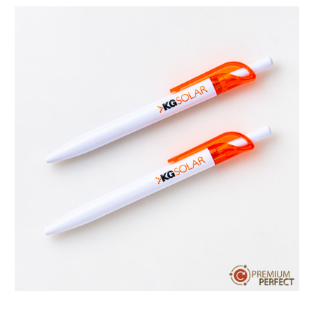
บทความ
ปากกาตั้งโต๊ะ
เกี่ยวกับเรา
ปากกา USB
ขอใบเสนอราคา
ปากกาหมึกซึม
วิธีการชำระเงิน
NEW
ปากกาทัชสกรีน
โชว์รูม
NEW
ปากกาลบได้
NEW
ปากกาเคมี
ปากกา Quantum
NEW
ดินสอไม้
ถุงผ้า กระเป๋าผ้า
สมุดโน้ต และอื่นๆ
Gift Set