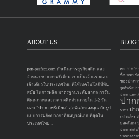
ABOUT US
BLOG 
pen-perfect.com ดำเนินการธุรกิจผลิต และ
pen
การเกิด
ซื้อปากกา
ข้
จำหน่ายปากกาพรีเมี่ยม เราเป็นเจ้าแรกและ
ของปากก
เจ้าเดียวในประเทศไทย ที่ใช้เทคโนโลยีที่ทัน
จุดกำเนิดปา
สมัย ในการผลิต มาตรฐานระดับสากล การัน
ปากกาแดง เขี
ปาก
ตีคุณภาพและเวลา ผลิตด่วนภายใน 1-2 วัน
มอบ "ปากกาพรีเมี่ยม" สุดพิเศษของคุณ กับรูป
ปาก
นาซ่า
แบบการผลิตปากกาที่สมบูรณ์แบบที่สุดใน
เหมือนใคร
ป
ยอดนิยม
ประเทศไทย...
ปากกาสกรีนโ
ปากกาอวกา