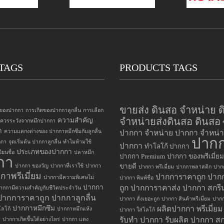
TAGS
PRODUCTS TAGS
ขายส่ง ดินสอ จำหน่าย 
 ของปากกา
การเกิดของปากกาลูกลื่น
การเลือก
จำหน่ายส่งดินสอ ดินสอ
ความสำคัญ
อควรระวังจากหมึกปากกา
า
ความแตกงต่างของ ปากกาหมึกซึมกับลูกลื่น
ปากกา
จำหน่าย ปากกา
จำหน่า
ปาก
กกา
จุดเริ่มต้น ปากกาลูกลื่น
ทำไมห้ามใช้
ปากกา
ทำโลโก้ ปากกา
ประเภทของปากกา
ยนชื่อ
ปลาหมึก
ปากกา Premium
ปากกา ของพรีเมี่ยม
กา
ขายดี
ปากกา ของวัญ
ปากกาที่เราใช้
ปากกา
ปากกา พรีเมี่ยม
ปากกาพลาสติก
ปาก
กาพรีเมี่ยม
ปากการาคาถูก
ปาก
ปากกามีความพิเศษไม่
ปากกา พิมพ์ชื่อ
ปากกา
ถูก
ปากการาคาส่ง
ปากกา สกรี
ากกามีความสำคัญกับชีวิตประจำวัน
ปากการาคาถูก
ปากกาลูกลื่น
ปากกา สั่งเยอะถูก
ปากกา สินค้าพรีเมี่ยม
ปากก
ปากกาหมึกซึม
ผลิตปากกา
พรีเมี่ย
ลโก้
ปากกาหมึกแห้ง
ปากกา ใส่โลโก้
รับทำ ปากกา
รับผลิต ปากกา
สก
ศ
ปากกาเกิดขึ้นได้อย่างไหร่
ปากกา แดง