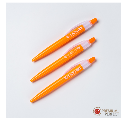
บทความ
ปากกาตั้งโต๊ะ
เกี่ยวกับเรา
ปากกา USB
ขอใบเสนอราคา
ปากกาหมึกซึม
วิธีการชำระเงิน
NEW
ปากกาทัชสกรีน
โชว์รูม
NEW
ปากกาลบได้
NEW
ปากกาเคมี
ปากกา Quantum
NEW
ดินสอไม้
ถุงผ้า กระเป๋าผ้า
สมุดโน้ต และอื่นๆ
Gift Set