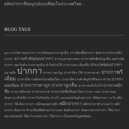
ผลิตปากกาที่สมบูรณ์แบบที่สุดในประเทศไทย...
BLOG TAGS
pen
การเกิด ของปากกา
การเกิดของปากกาลูกลื่น
การเลือกซื้อปากกา
ข้อควรระวังจากหมึก
ความสำคัญของปากกา
ปากกา
ความแตกงต่างของ ปากกาหมึกซึมกับลูกลื่น
จุดกำเนิด
ประเภทของปากกา
ปากกา
จุดเริ่มต้น ปากกาลูกลื่น
ทำไมห้ามใช้ ปากกาแดง เขียนชื่อ
ปากกา
ปากกาพรี
ปลาหมึก
ปากกา ของวัญ
ปากกาที่เราใช้
ปากกานาซ่า
เมี่ยม
ปากกา
ปากกามีความพิเศษไม่เหมือนใคร
ปากกามีความสำคัญกับชีวิตประจำวัน
ปากการาคาถูก
ปากกาลูกลื่น
ยอดนิยม
ปากกาหมึก
ปากกาสกรีนโลโก้
ซึม
ปากกาหมึกแห้ง
ปากกาอวกาศ
ปากกาเกิดขึ้นได้อย่างไหร่
ปากกา แดง
ปากกาแดง
อันตราย จริงหรือ
ปากกาในปัจจุบัน
ปากไก่
มอบของขวัญด้วยปากกา
ยี่ห้อปากกา
ระวัง หมึก
หมึกปากกา
ปากกา
วิธีเลือก ปากกา
หมึกของปลาหมึก
หมึกปากกาทำจากอะไร
หมึก
ปากกา อันตราย
ห้ามเขียนชื่อด้วยปากกาแดง
อันดับปากกา
อันตรายจากปากกา
ใช้ปากกา
อย่างปลอดภัย
ใช้อะไรแทนปากกา
ให้ปากกา เป็นของขวัญสุดพิเศษ