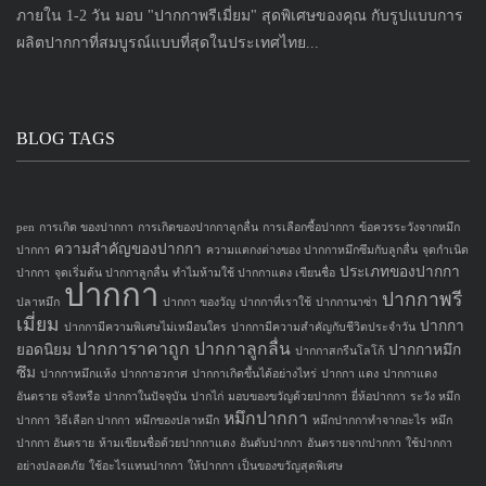
ภายใน 1-2 วัน มอบ "ปากกาพรีเมี่ยม" สุดพิเศษของคุณ กับรูปแบบการ
ผลิตปากกาที่สมบูรณ์แบบที่สุดในประเทศไทย...
BLOG TAGS
pen
การเกิด ของปากกา
การเกิดของปากกาลูกลื่น
การเลือกซื้อปากกา
ข้อควรระวังจากหมึก
ความสำคัญของปากกา
ปากกา
ความแตกงต่างของ ปากกาหมึกซึมกับลูกลื่น
จุดกำเนิด
ประเภทของปากกา
ปากกา
จุดเริ่มต้น ปากกาลูกลื่น
ทำไมห้ามใช้ ปากกาแดง เขียนชื่อ
ปากกา
ปากกาพรี
ปลาหมึก
ปากกา ของวัญ
ปากกาที่เราใช้
ปากกานาซ่า
เมี่ยม
ปากกา
ปากกามีความพิเศษไม่เหมือนใคร
ปากกามีความสำคัญกับชีวิตประจำวัน
ปากการาคาถูก
ปากกาลูกลื่น
ยอดนิยม
ปากกาหมึก
ปากกาสกรีนโลโก้
ซึม
ปากกาหมึกแห้ง
ปากกาอวกาศ
ปากกาเกิดขึ้นได้อย่างไหร่
ปากกา แดง
ปากกาแดง
อันตราย จริงหรือ
ปากกาในปัจจุบัน
ปากไก่
มอบของขวัญด้วยปากกา
ยี่ห้อปากกา
ระวัง หมึก
หมึกปากกา
ปากกา
วิธีเลือก ปากกา
หมึกของปลาหมึก
หมึกปากกาทำจากอะไร
หมึก
ปากกา อันตราย
ห้ามเขียนชื่อด้วยปากกาแดง
อันดับปากกา
อันตรายจากปากกา
ใช้ปากกา
อย่างปลอดภัย
ใช้อะไรแทนปากกา
ให้ปากกา เป็นของขวัญสุดพิเศษ