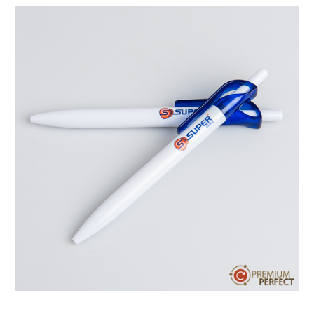
บทความ
ปากกาตั้งโต๊ะ
เกี่ยวกับเรา
ปากกา USB
ขอใบเสนอราคา
ปากกาหมึกซึม
วิธีการชำระเงิน
NEW
ปากกาทัชสกรีน
โชว์รูม
NEW
ปากกาลบได้
NEW
ปากกาเคมี
ปากกา Quantum
NEW
ดินสอไม้
ถุงผ้า กระเป๋าผ้า
สมุดโน้ต และอื่นๆ
Gift Set