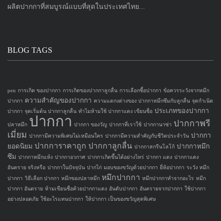
ผลิตปากกาที่สมบูรณ์แบบที่สุดในประเทศไทย...
BLOG TAGS
pen
การเกิด ของปากกา
การเกิดของปากกาลูกลื่น
การเลือกซื้อปากกา
ข้อควรระวังจากหมึก
ความสำคัญของปากกา
ปากกา
ความแตกงต่างของ ปากกาหมึกซึมกับลูกลื่น
จุดกำเนิด
ประเภทของปากกา
ปากกา
จุดเริ่มต้น ปากกาลูกลื่น
ทำไมห้ามใช้ ปากกาแดง เขียนชื่อ
ปากกา
ปากกาพรี
ปลาหมึก
ปากกา ของวัญ
ปากกาที่เราใช้
ปากกานาซ่า
เมี่ยม
ปากกา
ปากกามีความพิเศษไม่เหมือนใคร
ปากกามีความสำคัญกับชีวิตประจำวัน
ปากการาคาถูก
ปากกาลูกลื่น
ยอดนิยม
ปากกาหมึก
ปากกาสกรีนโลโก้
ซึม
ปากกาหมึกแห้ง
ปากกาอวกาศ
ปากกาเกิดขึ้นได้อย่างไหร่
ปากกา แดง
ปากกาแดง
อันตราย จริงหรือ
ปากกาในปัจจุบัน
ปากไก่
มอบของขวัญด้วยปากกา
ยี่ห้อปากกา
ระวัง หมึก
หมึกปากกา
ปากกา
วิธีเลือก ปากกา
หมึกของปลาหมึก
หมึกปากกาทำจากอะไร
หมึก
ปากกา อันตราย
ห้ามเขียนชื่อด้วยปากกาแดง
อันดับปากกา
อันตรายจากปากกา
ใช้ปากกา
อย่างปลอดภัย
ใช้อะไรแทนปากกา
ให้ปากกา เป็นของขวัญสุดพิเศษ