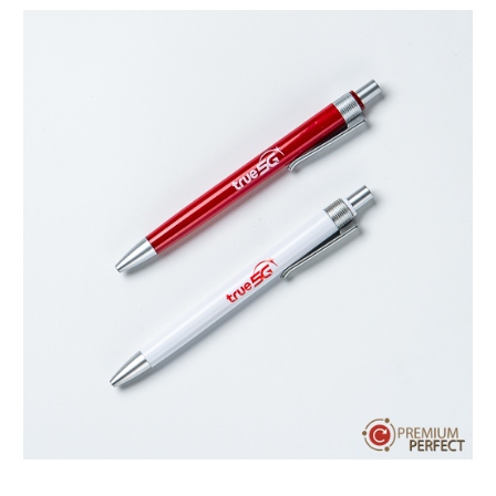
บทความ
ปากกาตั้งโต๊ะ
เกี่ยวกับเรา
ปากกา USB
ขอใบเสนอราคา
ปากกาหมึกซึม
วิธีการชำระเงิน
NEW
ปากกาทัชสกรีน
โชว์รูม
NEW
ปากกาลบได้
NEW
ปากกาเคมี
ปากกา Quantum
NEW
ดินสอไม้
ถุงผ้า กระเป๋าผ้า
สมุดโน้ต และอื่นๆ
Gift Set