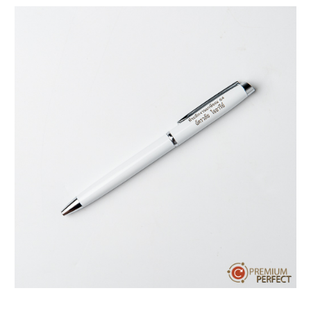
บทความ
ปากกาตั้งโต๊ะ
เกี่ยวกับเรา
ปากกา USB
ขอใบเสนอราคา
ปากกาหมึกซึม
วิธีการชำระเงิน
NEW
ปากกาทัชสกรีน
โชว์รูม
NEW
ปากกาลบได้
NEW
ปากกาเคมี
ปากกา Quantum
NEW
ดินสอไม้
ถุงผ้า กระเป๋าผ้า
สมุดโน้ต และอื่นๆ
Gift Set