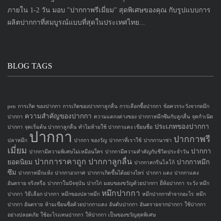
ภายใน 1-2 วัน มอบ "ปากกาพรีเมี่ยม" สุดพิเศษของคุณ กับรูปแบบการ
ผลิตปากกาที่สมบูรณ์แบบที่สุดในประเทศไทย...
BLOG TAGS
pen
การเกิด ของปากกา
การเกิดของปากกาลูกลื่น
การเลือกซื้อปากกา
ข้อควรระวังจากหมึก
ความสำคัญของปากกา
ปากกา
ความแตกงต่างของ ปากกาหมึกซึมกับลูกลื่น
จุดกำเนิด
ประเภทของปากกา
ปากกา
จุดเริ่มต้น ปากกาลูกลื่น
ทำไมห้ามใช้ ปากกาแดง เขียนชื่อ
ปากกา
ปากกาพรี
ปลาหมึก
ปากกา ของวัญ
ปากกาที่เราใช้
ปากกานาซ่า
เมี่ยม
ปากกา
ปากกามีความพิเศษไม่เหมือนใคร
ปากกามีความสำคัญกับชีวิตประจำวัน
ปากการาคาถูก
ปากกาลูกลื่น
ยอดนิยม
ปากกาหมึก
ปากกาสกรีนโลโก้
ซึม
ปากกาหมึกแห้ง
ปากกาอวกาศ
ปากกาเกิดขึ้นได้อย่างไหร่
ปากกา แดง
ปากกาแดง
อันตราย จริงหรือ
ปากกาในปัจจุบัน
ปากไก่
มอบของขวัญด้วยปากกา
ยี่ห้อปากกา
ระวัง หมึก
หมึกปากกา
ปากกา
วิธีเลือก ปากกา
หมึกของปลาหมึก
หมึกปากกาทำจากอะไร
หมึก
ปากกา อันตราย
ห้ามเขียนชื่อด้วยปากกาแดง
อันดับปากกา
อันตรายจากปากกา
ใช้ปากกา
อย่างปลอดภัย
ใช้อะไรแทนปากกา
ให้ปากกา เป็นของขวัญสุดพิเศษ