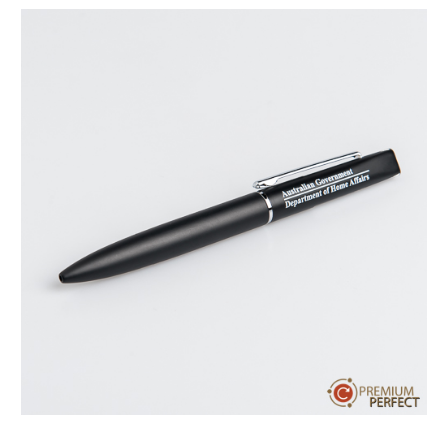
บทความ
ปากกาตั้งโต๊ะ
เกี่ยวกับเรา
ปากกา USB
ขอใบเสนอราคา
ปากกาหมึกซึม
วิธีการชำระเงิน
NEW
ปากกาทัชสกรีน
โชว์รูม
NEW
ปากกาลบได้
NEW
ปากกาเคมี
ปากกา Quantum
NEW
ดินสอไม้
ถุงผ้า กระเป๋าผ้า
สมุดโน้ต และอื่นๆ
Gift Set