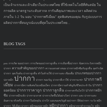
เป็นเจ้าแรกและเจ้าเดียวในประเทศไทย ที่ใช้เทคโนโลยีที่ทันสมัย ใน
การผลิต มาตรฐานระดับสากล การันตีคุณภาพและเวลา ผลิตด่วน
ภายใน 1-2 วัน มอบ "ปากกาพรีเมี่ยม" สุดพิเศษของคุณ กับรูปแบบการ
ผลิตปากกาที่สมบูรณ์แบบที่สุดในประเทศไทย...
BLOG TAGS
pen
การเกิด ของปากกา
การเกิดของปากกาลูกลื่น
การเลือกซื้อปากกา
ข้อควรระวังจากหมึก
ความสำคัญของปากกา
ปากกา
ความแตกงต่างของ ปากกาหมึกซึมกับลูกลื่น
จุดกำเนิด
ประเภทของปากกา
ปากกา
จุดเริ่มต้น ปากกาลูกลื่น
ทำไมห้ามใช้ ปากกาแดง เขียนชื่อ
ปากกา
ปากกาพรี
ปลาหมึก
ปากกา ของวัญ
ปากกาที่เราใช้
ปากกานาซ่า
เมี่ยม
ปากกา
ปากกามีความพิเศษไม่เหมือนใคร
ปากกามีความสำคัญกับชีวิตประจำวัน
ปากการาคาถูก
ปากกาลูกลื่น
ยอดนิยม
ปากกาหมึก
ปากกาสกรีนโลโก้
ซึม
ปากกาหมึกแห้ง
ปากกาอวกาศ
ปากกาเกิดขึ้นได้อย่างไหร่
ปากกา แดง
ปากกาแดง
อันตราย จริงหรือ
ปากกาในปัจจุบัน
ปากไก่
มอบของขวัญด้วยปากกา
ยี่ห้อปากกา
ระวัง หมึก
หมึกปากกา
ปากกา
วิธีเลือก ปากกา
หมึกของปลาหมึก
หมึกปากกาทำจากอะไร
หมึก