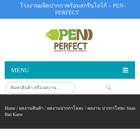
โรงงานผลิตปากกาพร้อมสกรีนโลโก้ – PEN-
PERFECT
MENU
หน้าแรก
สินค้า
NEW
Home
/
ผลงานสินค้า
/
ผลงานปากกาโลหะ
/ ผลงาน ปากกาโลหะ Suan
สินค้าสต็อก
ปากกาพลาสติก
Ban Kaew
ผลงานสินค้า
ปากกาโลหะ
ติดต่อเรา
ปากกาเน้นข้อความ
ผลงานโรงงานปากกา