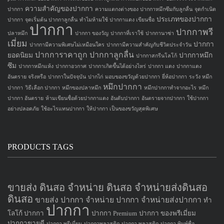
ความสำคัญของปากกา
ปากกา
ความแตกงต่างของ ปากกาหมึกซึมกับลูกลื่น
จุดกำเนิด
ประเภทของปากกา
ปากกา
จุดเริ่มต้น ปากกาลูกลื่น
ทำไมห้ามใช้ ปากกาแดง เขียนชื่อ
ปากกา
ปากกาพรี
ปลาหมึก
ปากกา ของวัญ
ปากกาที่เราใช้
ปากกานาซ่า
เมี่ยม
ปากกา
ปากกามีความพิเศษไม่เหมือนใคร
ปากกามีความสำคัญกับชีวิตประจำวัน
ปากการาคาถูก
ปากกาลูกลื่น
ยอดนิยม
ปากกาหมึก
ปากกาสกรีนโลโก้
ซึม
ปากกาหมึกแห้ง
ปากกาอวกาศ
ปากกาเกิดขึ้นได้อย่างไหร่
ปากกา แดง
ปากกาแดง
อันตราย จริงหรือ
ปากกาในปัจจุบัน
ปากไก่
มอบของขวัญด้วยปากกา
ยี่ห้อปากกา
ระวัง หมึก
หมึกปากกา
ปากกา
วิธีเลือก ปากกา
หมึกของปลาหมึก
หมึกปากกาทำจากอะไร
หมึก
ปากกา อันตราย
ห้ามเขียนชื่อด้วยปากกาแดง
อันดับปากกา
อันตรายจากปากกา
ใช้ปากกา
อย่างปลอดภัย
ใช้อะไรแทนปากกา
ให้ปากกา เป็นของขวัญสุดพิเศษ
PRODUCTS TAGS
ขายส่ง ดินสอ จำหน่าย ดินสอ จำหน่ายส่งดินสอ
ดินสอ
ขายส่ง ปากกา
จำหน่าย ปากกา
จำหน่ายส่งปากกา
ทำ
ปากกา
โลโก้ ปากกา
ปากกา Premium
ปากกา ของพรีเมี่ยม
ปากกาขายดี
ปากกา พรีเมี่ยม
ปากกาพลาสติก
ปากกา พลาสติก
ปากกา พิมพ์ชื่อ