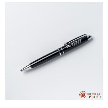
บทความ
ปากกาตั้งโต๊ะ
เกี่ยวกับเรา
ปากกา USB
ขอใบเสนอราคา
ปากกาหมึกซึม
วิธีการชำระเงิน
NEW
ปากกาทัชสกรีน
โชว์รูม
NEW
ปากกาลบได้
NEW
ปากกาเคมี
ปากกา Quantum
NEW
ดินสอไม้
ถุงผ้า กระเป๋าผ้า
สมุดโน้ต และอื่นๆ
Gift Set