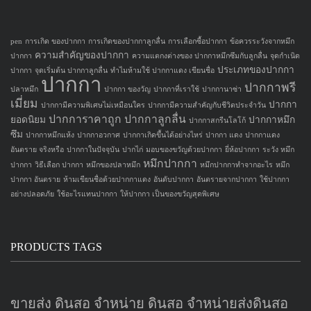
pen
การเกิด ของปากกา
การเกิดของปากกาลูกลื่น
การเลือกซื้อปากกา
ข้อควรระวังจากหมึก
ความสำคัญของปากกา
ปากกา
ความแตกงต่างของ ปากกาหมึกซึมกับลูกลื่น
จุดกำเนิด
ประเภทของปากกา
ปากกา
จุดเริ่มต้น ปากกาลูกลื่น
ทำไมห้ามใช้ ปากกาแดง เขียนชื่อ
ปากกา
ปากกาพรี
ปลาหมึก
ปากกา ของวัญ
ปากกาที่เราใช้
ปากกานาซ่า
เมี่ยม
ปากกา
ปากกามีความพิเศษไม่เหมือนใคร
ปากกามีความสำคัญกับชีวิตประจำวัน
ปากการาคาถูก
ปากกาลูกลื่น
ยอดนิยม
ปากกาหมึก
ปากกาสกรีนโลโก้
ซึม
ปากกาหมึกแห้ง
ปากกาอวกาศ
ปากกาเกิดขึ้นได้อย่างไหร่
ปากกา แดง
ปากกาแดง
อันตราย จริงหรือ
ปากกาในปัจจุบัน
ปากไก่
มอบของขวัญด้วยปากกา
ยี่ห้อปากกา
ระวัง หมึก
หมึกปากกา
ปากกา
วิธีเลือก ปากกา
หมึกของปลาหมึก
หมึกปากกาทำจากอะไร
หมึก
ปากกา อันตราย
ห้ามเขียนชื่อด้วยปากกาแดง
อันดับปากกา
อันตรายจากปากกา
ใช้ปากกา
อย่างปลอดภัย
ใช้อะไรแทนปากกา
ให้ปากกา เป็นของขวัญสุดพิเศษ
PRODUCTS TAGS
ขายส่ง ดินสอ จำหน่าย ดินสอ จำหน่ายส่งดินสอ