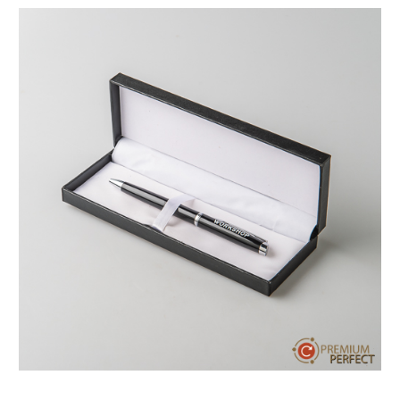
บทความ
ปากกาตั้งโต๊ะ
เกี่ยวกับเรา
ปากกา USB
ขอใบเสนอราคา
ปากกาหมึกซึม
วิธีการชำระเงิน
NEW
ปากกาทัชสกรีน
โชว์รูม
NEW
ปากกาลบได้
NEW
ปากกาเคมี
ปากกา Quantum
NEW
ดินสอไม้
ถุงผ้า กระเป๋าผ้า
สมุดโน้ต และอื่นๆ
Gift Set