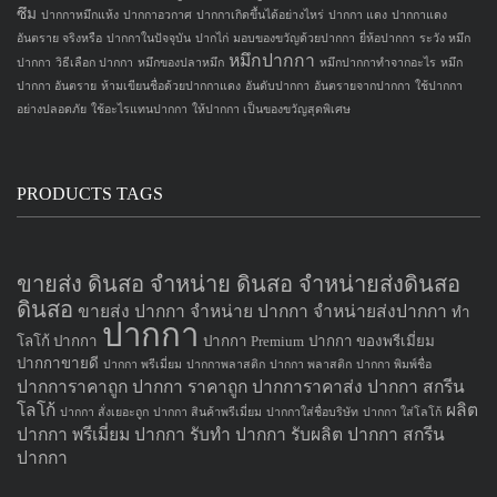
ซึม
ปากกาหมึกแห้ง
ปากกาอวกาศ
ปากกาเกิดขึ้นได้อย่างไหร่
ปากกา แดง
ปากกาแดง
อันตราย จริงหรือ
ปากกาในปัจจุบัน
ปากไก่
มอบของขวัญด้วยปากกา
ยี่ห้อปากกา
ระวัง หมึก
หมึกปากกา
ปากกา
วิธีเลือก ปากกา
หมึกของปลาหมึก
หมึกปากกาทำจากอะไร
หมึก
ปากกา อันตราย
ห้ามเขียนชื่อด้วยปากกาแดง
อันดับปากกา
อันตรายจากปากกา
ใช้ปากกา
อย่างปลอดภัย
ใช้อะไรแทนปากกา
ให้ปากกา เป็นของขวัญสุดพิเศษ
PRODUCTS TAGS
ขายส่ง ดินสอ จำหน่าย ดินสอ จำหน่ายส่งดินสอ
ดินสอ
ขายส่ง ปากกา
จำหน่าย ปากกา
จำหน่ายส่งปากกา
ทำ
ปากกา
โลโก้ ปากกา
ปากกา Premium
ปากกา ของพรีเมี่ยม
ปากกาขายดี
ปากกา พรีเมี่ยม
ปากกาพลาสติก
ปากกา พลาสติก
ปากกา พิมพ์ชื่อ
ปากการาคาถูก
ปากกา ราคาถูก
ปากการาคาส่ง
ปากกา สกรีน
โลโก้
ผลิต
ปากกา สั่งเยอะถูก
ปากกา สินค้าพรีเมี่ยม
ปากกาใส่ชื่อบริษัท
ปากกา ใส่โลโก้
ปากกา
พรีเมี่ยม ปากกา
รับทำ ปากกา
รับผลิต ปากกา
สกรีน
ปากกา