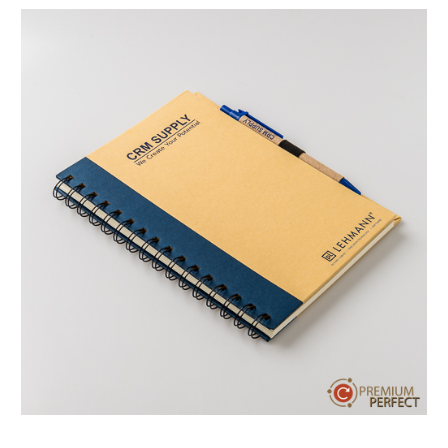
บทความ
ปากกาตั้งโต๊ะ
เกี่ยวกับเรา
ปากกา USB
ขอใบเสนอราคา
ปากกาหมึกซึม
วิธีการชำระเงิน
NEW
ปากกาทัชสกรีน
โชว์รูม
NEW
ปากกาลบได้
NEW
ปากกาเคมี
ปากกา Quantum
NEW
ดินสอไม้
ถุงผ้า กระเป๋าผ้า
สมุดโน้ต และอื่นๆ
Gift Set