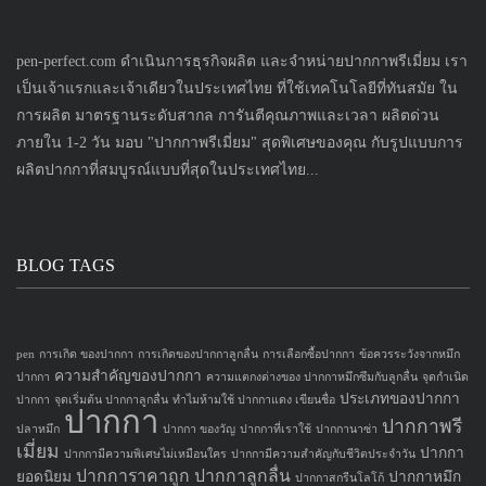
pen-perfect.com ดำเนินการธุรกิจผลิต และจำหน่ายปากกาพรีเมี่ยม เรา
เป็นเจ้าแรกและเจ้าเดียวในประเทศไทย ที่ใช้เทคโนโลยีที่ทันสมัย ใน
การผลิต มาตรฐานระดับสากล การันตีคุณภาพและเวลา ผลิตด่วน
ภายใน 1-2 วัน มอบ "ปากกาพรีเมี่ยม" สุดพิเศษของคุณ กับรูปแบบการ
ผลิตปากกาที่สมบูรณ์แบบที่สุดในประเทศไทย...
BLOG TAGS
pen
การเกิด ของปากกา
การเกิดของปากกาลูกลื่น
การเลือกซื้อปากกา
ข้อควรระวังจากหมึก
ความสำคัญของปากกา
ปากกา
ความแตกงต่างของ ปากกาหมึกซึมกับลูกลื่น
จุดกำเนิด
ประเภทของปากกา
ปากกา
จุดเริ่มต้น ปากกาลูกลื่น
ทำไมห้ามใช้ ปากกาแดง เขียนชื่อ
ปากกา
ปากกาพรี
ปลาหมึก
ปากกา ของวัญ
ปากกาที่เราใช้
ปากกานาซ่า
เมี่ยม
ปากกา
ปากกามีความพิเศษไม่เหมือนใคร
ปากกามีความสำคัญกับชีวิตประจำวัน
ปากการาคาถูก
ปากกาลูกลื่น
ยอดนิยม
ปากกาหมึก
ปากกาสกรีนโลโก้