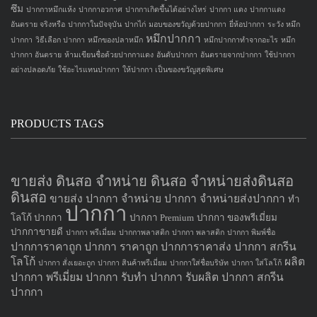
ซึม
ปากกาหมึกแห้ง
ปากกาอวกาศ
ปากกาเกิดขึ้นได้อย่างไหร่
ปากกา แดง
ปากกาแดง
อันตราย จริงหรือ
ปากกาในปัจจุบัน
ปากไก่
มอบของขวัญด้วยปากกา
ยี่ห้อปากกา
ระวัง หมึก
หมึกปากกา
ปากกา
วิธีเลือก ปากกา
หมึกของปลาหมึก
หมึกปากกาทำจากอะไร
หมึก
ปากกา อันตราย
ห้ามเขียนชื่อด้วยปากกาแดง
อันดับปากกา
อันตรายจากปากกา
ใช้ปากกา
อย่างปลอดภัย
ใช้อะไรแทนปากกา
ให้ปากกา เป็นของขวัญสุดพิเศษ
PRODUCTS TAGS
ขายส่ง ดินสอ จำหน่าย ดินสอ จำหน่ายส่งดินสอ
ดินสอ
ขายส่ง ปากกา
จำหน่าย ปากกา
จำหน่ายส่งปากกา
ทำ
ปากกา
โลโก้ ปากกา
ปากกา Premium
ปากกา ของพรีเมี่ยม
ปากกาขายดี
ปากกา พรีเมี่ยม
ปากกาพลาสติก
ปากกา พลาสติก
ปากกา พิมพ์ชื่อ
ปากการาคาถูก
ปากกา ราคาถูก
ปากการาคาส่ง
ปากกา สกรีน
โลโก้
ผลิต
ปากกา สั่งเยอะถูก
ปากกา สินค้าพรีเมี่ยม
ปากกาใส่ชื่อบริษัท
ปากกา ใส่โลโก้
ปากกา
พรีเมี่ยม ปากกา
รับทำ ปากกา
รับผลิต ปากกา
สกรีน
ปากกา