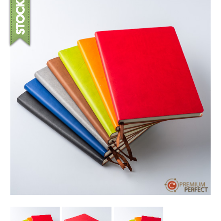
บทความ
ปากกาตั้งโต๊ะ
เกี่ยวกับเรา
ปากกา USB
ขอใบเสนอราคา
ปากกาหมึกซึม
วิธีการชำระเงิน
NEW
ปากกาทัชสกรีน
โชว์รูม
NEW
ปากกาลบได้
NEW
ปากกาเคมี
ปากกา Quantum
NEW
ดินสอไม้
ถุงผ้า กระเป๋าผ้า
สมุดโน้ต และอื่นๆ
Gift Set