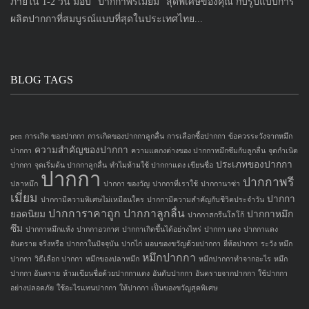
ภายใน 1-2 วัน มอบ "ปากกาพรีเมี่ยม" สุดพิเศษของคุณ กับรูปแบบการ
ผลิตปากกาที่สมบูรณ์แบบที่สุดในประเทศไทย...
BLOG TAGS
pen
การเกิด ของปากกา
การเกิดของปากกาลูกลื่น
การเลือกซื้อปากกา
ข้อควรระวังจากหมึก
ความสำคัญของปากกา
ปากกา
ความแตกงต่างของ ปากกาหมึกซึมกับลูกลื่น
จุดกำเนิด
ประเภทของปากกา
ปากกา
จุดเริ่มต้น ปากกาลูกลื่น
ทำไมห้ามใช้ ปากกาแดง เขียนชื่อ
ปากกา
ปากกาพรี
ปลาหมึก
ปากกา ของวัญ
ปากกาที่เราใช้
ปากกานาซ่า
เมี่ยม
ปากกา
ปากกามีความพิเศษไม่เหมือนใคร
ปากกามีความสำคัญกับชีวิตประจำวัน
ปากการาคาถูก
ปากกาลูกลื่น
ยอดนิยม
ปากกาหมึก
ปากกาสกรีนโลโก้
ซึม
ปากกาหมึกแห้ง
ปากกาอวกาศ
ปากกาเกิดขึ้นได้อย่างไหร่
ปากกา แดง
ปากกาแดง
อันตราย จริงหรือ
ปากกาในปัจจุบัน
ปากไก่
มอบของขวัญด้วยปากกา
ยี่ห้อปากกา
ระวัง หมึก
หมึกปากกา
ปากกา
วิธีเลือก ปากกา
หมึกของปลาหมึก
หมึกปากกาทำจากอะไร
หมึก
ปากกา อันตราย
ห้ามเขียนชื่อด้วยปากกาแดง
อันดับปากกา
อันตรายจากปากกา
ใช้ปากกา
อย่างปลอดภัย
ใช้อะไรแทนปากกา
ให้ปากกา เป็นของขวัญสุดพิเศษ