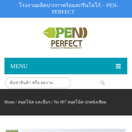
โรงงานผลิตปากกาพร้อมสกรีนโลโก้ – PEN-
PERFECT
MENU
หน้าแรก
NEW
สินค้า
Home
/
สมุดโน้ต และอื่นๆ
/ No 007 สมุดโน้ต ปกหนังเทียม
สินค้าสต็อก
ปากกาพลาสติก
ผลงานสินค้า
ปากกาโลหะ
ติดต่อเรา
ปากกาเน้นข้อความ
ผลงานโรงงานปากกา