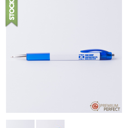
บทความ
ปากกาตั้งโต๊ะ
เกี่ยวกับเรา
ปากกา USB
ขอใบเสนอราคา
ปากกาหมึกซึม
วิธีการชำระเงิน
NEW
ปากกาทัชสกรีน
โชว์รูม
NEW
ปากกาลบได้
NEW
ปากกาเคมี
ปากกา Quantum
NEW
ดินสอไม้
ถุงผ้า กระเป๋าผ้า
สมุดโน้ต และอื่นๆ
Gift Set