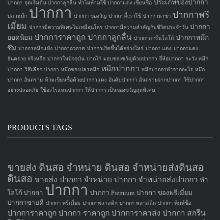
ประเภทของปากกา
ปากกา
จุดเริ่มต้น ปากกาลูกลื่น
ทำไมห้ามใช้ ปากกาแดง เขียนชื่อ
ปากกา
ปากกาพรี
ปลาหมึก
ปากกา ของวัญ
ปากกาที่เราใช้
ปากกานาซ่า
เมี่ยม
ปากกา
ปากกามีความพิเศษไม่เหมือนใคร
ปากกามีความสำคัญกับชีวิตประจำวัน
ปากการาคาถูก
ปากกาลูกลื่น
ยอดนิยม
ปากกาหมึก
ปากกาสกรีนโลโก้
ซึม
ปากกาหมึกแห้ง
ปากกาอวกาศ
ปากกาเกิดขึ้นได้อย่างไหร่
ปากกา แดง
ปากกาแดง
อันตราย จริงหรือ
ปากกาในปัจจุบัน
ปากไก่
มอบของขวัญด้วยปากกา
ยี่ห้อปากกา
ระวัง หมึก
หมึกปากกา
ปากกา
วิธีเลือก ปากกา
หมึกของปลาหมึก
หมึกปากกาทำจากอะไร
หมึก
ปากกา อันตราย
ห้ามเขียนชื่อด้วยปากกาแดง
อันดับปากกา
อันตรายจากปากกา
ใช้ปากกา
อย่างปลอดภัย
ใช้อะไรแทนปากกา
ให้ปากกา เป็นของขวัญสุดพิเศษ
PRODUCTS TAGS
ขายส่ง ดินสอ จำหน่าย ดินสอ จำหน่ายส่งดินสอ
ดินสอ
ขายส่ง ปากกา
จำหน่าย ปากกา
จำหน่ายส่งปากกา
ทำ
ปากกา
โลโก้ ปากกา
ปากกา Premium
ปากกา ของพรีเมี่ยม
ปากกาขายดี
ปากกา พรีเมี่ยม
ปากกาพลาสติก
ปากกา พลาสติก
ปากกา พิมพ์ชื่อ
ปากการาคาถูก
ปากกา ราคาถูก
ปากการาคาส่ง
ปากกา สกรีน