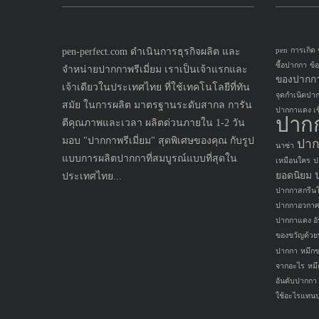
pen-perfect.com ดำเนินการธุรกิจผลิต และ
pen
การเกิด
ซื้อปากกา
ข้
จำหน่ายปากกาพรีเมี่ยม เราเป็นเจ้าแรกและ
ของปากก
เจ้าเดียวในประเทศไทย ที่ใช้เทคโนโลยีที่ทัน
จุดกำเนิดปา
สมัย ในการผลิต มาตรฐานระดับสากล การัน
ปากกาแดง เขี
ปาก
ตีคุณภาพและเวลา ผลิตด่วนภายใน 1-2 วัน
มอบ "ปากกาพรีเมี่ยม" สุดพิเศษของคุณ กับรูป
ปาก
นาซ่า
แบบการผลิตปากกาที่สมบูรณ์แบบที่สุดใน
เหมือนใคร
ป
ยอดนิยม
ประเทศไทย...
ปากกาสกรีนโ
ปากกาอวกา
ปากกาแดง อั
ของขวัญด้ว
ปากกา
หมึก
จากอะไร
หม
อันดับปากกา
ใช้อะไรแทน