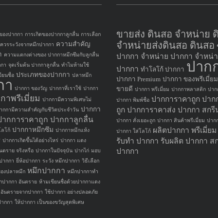
ขายส่ง ดินสอ จำหน่าย 
 ของปากกา
การเกิดของปากกาลูกลื่น
การเลือก
จำหน่ายส่งดินสอ ดินสอ
ความสำคัญ
อควรระวังจากหมึกปากกา
า
ความแตกงต่างของ ปากกาหมึกซึมกับลูกลื่น
ปากกา
จำหน่าย ปากกา
จำหน่า
ปาก
กกา
จุดเริ่มต้น ปากกาลูกลื่น
ทำไมห้ามใช้
ปากกา
ทำโลโก้ ปากกา
ประเภทของปากกา
ยนชื่อ
ปลาหมึก
ปากกา Premium
ปากกา ของพรีเมี่ยม
กา
ขายดี
ปากกา ของวัญ
ปากกาที่เราใช้
ปากกา
ปากกา พรีเมี่ยม
ปากกาพลาสติก
ปาก
กาพรีเมี่ยม
ปากการาคาถูก
ปาก
ปากกามีความพิเศษไม่
ปากกา พิมพ์ชื่อ
ปากกา
ถูก
ปากการาคาส่ง
ปากกา สกรี
ากกามีความสำคัญกับชีวิตประจำวัน
ปากการาคาถูก
ปากกาลูกลื่น
ปากกา สั่งเยอะถูก
ปากกา สินค้าพรีเมี่ยม
ปากก
ปากกาหมึกซึม
ผลิตปากกา
พรีเมี่ย
ลโก้
ปากกาหมึกแห้ง
ปากกา ใส่โลโก้
รับทำ ปากกา
รับผลิต ปากกา
สก
ศ
ปากกาเกิดขึ้นได้อย่างไหร่
ปากกา แดง
ปากกา
นตราย จริงหรือ
ปากกาในปัจจุบัน
ปากไก่
มอบ
ยปากกา
ยี่ห้อปากกา
ระวัง หมึกปากกา
วิธีเลือก
หมึกปากกา
ของปลาหมึก
หมึกปากกาทำ
ึกปากกา อันตราย
ห้ามเขียนชื่อด้วยปากกาแดง
อันตรายจากปากกา
ใช้ปากกา อย่างปลอดภัย
ปากกา
ให้ปากกา เป็นของขวัญสุดพิเศษ