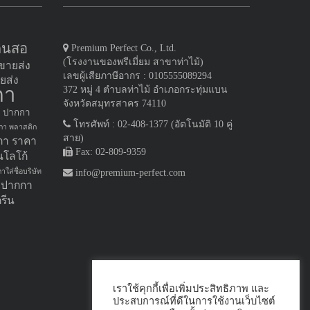
ดินสอ
Premium Perfect Co., Ltd.
(โรงงานของพรีเมี่ยม สาขาท่าไม้)
ขายส่ง
เลขผู้เสียภาษีอากร : 0105555089294
ยส่ง
กา
372 หมู่ 4 ตำบลท่าไม้ อำเภอกระทุ่มแบน
จังหวัดสมุทรสาคร 74110
ปากกา
โทรศัพท์ : 02-408-1377 (อัตโนมัติ 10 คู่
กา พลาสติก
สาย)
กา ราคา
Fax: 02-809-9359
นโลโก้
าใส่ชื่อบริษัท
info@premium-perfect.com
ม ปากกา
รีน
เราใช้คุกกี้เพื่อเพิ่มประสิทธิภาพ และ
ประสบการณ์ที่ดีในการใช้งานเว็บไซต์