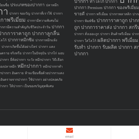
ปากกา
ทำโลโก้ ปากกา
ประเภทของปากกา
ยนชื่อ
ปลาหมึก
ปากกา Premium
ปากกา ของพรีเมี่ยม
กา
ขายดี
ปากกา ของวัญ
ปากกาที่เราใช้
ปากกา
ปากกา พรีเมี่ยม
ปากกาพลาสติก
ปาก
กาพรีเมี่ยม
ปากการาคาถูก
ปาก
ปากกามีความพิเศษไม่
ปากกา พิมพ์ชื่อ
ปากกา
ถูก
ปากการาคาส่ง
ปากกา สกรี
ากกามีความสำคัญกับชีวิตประจำวัน
ปากการาคาถูก
ปากกาลูกลื่น
ปากกา สั่งเยอะถูก
ปากกา สินค้าพรีเมี่ยม
ปากก
ปากกาหมึกซึม
ผลิตปากกา
พรีเมี่ย
ลโก้
ปากกาหมึกแห้ง
ปากกา ใส่โลโก้
รับทำ ปากกา
รับผลิต ปากกา
สก
ศ
ปากกาเกิดขึ้นได้อย่างไหร่
ปากกา แดง
ปากกา
นตราย จริงหรือ
ปากกาในปัจจุบัน
ปากไก่
มอบ
ยปากกา
ยี่ห้อปากกา
ระวัง หมึกปากกา
วิธีเลือก
หมึกปากกา
ของปลาหมึก
หมึกปากกาทำ
ึกปากกา อันตราย
ห้ามเขียนชื่อด้วยปากกาแดง
อันตรายจากปากกา
ใช้ปากกา อย่างปลอดภัย
ปากกา
ให้ปากกา เป็นของขวัญสุดพิเศษ