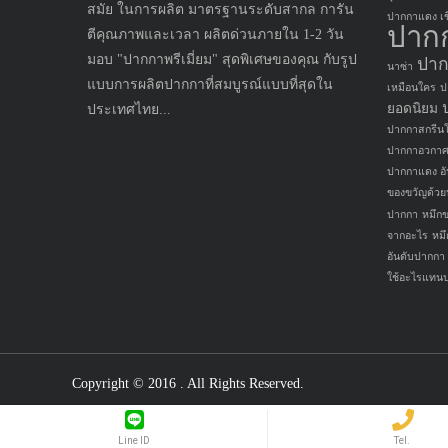
สมัย ในการผลิต มาตรฐานระดับสากล การัน
ปากกาแดง เขี
ปาก
ตีคุณภาพและเวลา ผลิตด่วนภายใน 1-2 วัน
มอบ "ปากกาพรีเมี่ยม" สุดพิเศษของคุณ กับรูป
ปาก
นาซ่า
แบบการผลิตปากกาที่สมบูรณ์แบบที่สุดใน
เหมือนใคร
ป
ยอดนิยม
ประเทศไทย...
ปากกาสกรีนโ
ปากกาอวกา
ปากกาแดง อั
ของขวัญด้ว
ปากกา
หมึก
จากอะไร
หม
อันดับปากกา
ใช้อะไรแทน
Copyright © 2016
. All Rights Reserved.