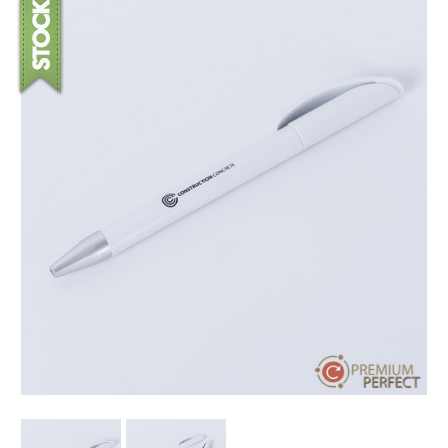
บทความ
ปากกาตั้งโต๊ะ
เกี่ยวกับเรา
ปากกา USB
ขอใบเสนอราคา
ปากกาหมึกซึม
วิธีการชำระเงิน
NEW
ปากกาทัชสกรีน
โชว์รูม
NEW
ปากกาลบได้
NEW
ปากกาเคมี
ปากกา Quantum
NEW
ดินสอไม้
ถุงผ้า กระเป๋าผ้า
สมุดโน้ต และอื่นๆ
Gift Set