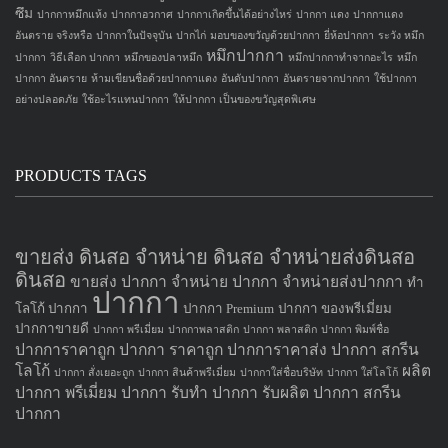
ซึม
ปากกาหมึกแห้ง
ปากกาอวกาศ
ปากกาเกิดขึ้นได้อย่างไหร่
ปากกา แดง
ปากกาแดง
อันตราย จริงหรือ
ปากกาในปัจจุบัน
ปากไก่
มอบของขวัญด้วยปากกา
ยี่ห้อปากกา
ระวัง หมึก
หมึกปากกา
ปากกา
วิธีเลือก ปากกา
หมึกของปลาหมึก
หมึกปากกาทำจากอะไร
หมึก
ปากกา อันตราย
ห้ามเขียนชื่อด้วยปากกาแดง
อันดับปากกา
อันตรายจากปากกา
ใช้ปากกา
อย่างปลอดภัย
ใช้อะไรแทนปากกา
ให้ปากกา เป็นของขวัญสุดพิเศษ
PRODUCTS TAGS
ขายส่ง ดินสอ จำหน่าย ดินสอ จำหน่ายส่งดินสอ
ดินสอ
ขายส่ง ปากกา
จำหน่าย ปากกา
จำหน่ายส่งปากกา
ทำ
ปากกา
โลโก้ ปากกา
ปากกา Premium
ปากกา ของพรีเมี่ยม
ปากกาขายดี
ปากกา พรีเมี่ยม
ปากกาพลาสติก
ปากกา พลาสติก
ปากกา พิมพ์ชื่อ
ปากการาคาถูก
ปากกา ราคาถูก
ปากการาคาส่ง
ปากกา สกรีน
โลโก้
ผลิต
ปากกา สั่งเยอะถูก
ปากกา สินค้าพรีเมี่ยม
ปากกาใส่ชื่อบริษัท
ปากกา ใส่โลโก้
ปากกา
พรีเมี่ยม ปากกา
รับทำ ปากกา
รับผลิต ปากกา
สกรีน
ปากกา