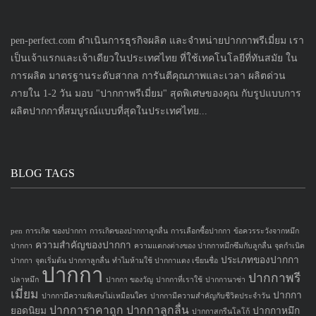
pen-perfect.com ดำเนินการธุรกิจผลิต และจำหน่ายปากกาพรีเมี่ยม เรา
เป็นเจ้าแรกและเจ้าเดียวในประเทศไทย ที่ใช้เทคโนโลยีที่ทันสมัย ใน
การผลิต มาตรฐานระดับสากล การันตีคุณภาพและเวลา ผลิตด่วน
ภายใน 1-2 วัน มอบ "ปากกาพรีเมี่ยม" สุดพิเศษของคุณ กับรูปแบบการ
ผลิตปากกาที่สมบูรณ์แบบที่สุดในประเทศไทย...
BLOG TAGS
pen
การเกิด ของปากกา
การเกิดของปากกาลูกลื่น
การเลือกซื้อปากกา
ข้อควรระวังจากหมึก
ความสำคัญของปากกา
ปากกา
ความแตกงต่างของ ปากกาหมึกซึมกับลูกลื่น
จุดกำเนิด
ประเภทของปากกา
ปากกา
จุดเริ่มต้น ปากกาลูกลื่น
ทำไมห้ามใช้ ปากกาแดง เขียนชื่อ
ปากกา
ปากกาพรี
ปลาหมึก
ปากกา ของวัญ
ปากกาที่เราใช้
ปากกานาซ่า
เมี่ยม
ปากกา
ปากกามีความพิเศษไม่เหมือนใคร
ปากกามีความสำคัญกับชีวิตประจำวัน
ปากการาคาถูก
ปากกาลูกลื่น
ยอดนิยม
ปากกาหมึก
ปากกาสกรีนโลโก้