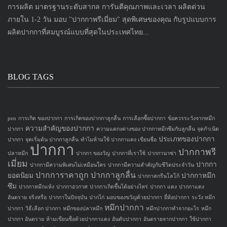
การผลิต มาตรฐานระดับสากล การันตีคุณภาพและเวลา ผลิตด่วน
ภายใน 1-2 วัน มอบ "ปากกาพรีเมี่ยม" สุดพิเศษของคุณ กับรูปแบบการ
ผลิตปากกาที่สมบูรณ์แบบที่สุดในประเทศไทย...
BLOG TAGS
pen
การเกิด ของปากกา
การเกิดของปากกาลูกลื่น
การเลือกซื้อปากกา
ข้อควรระวังจากหมึก
ความสำคัญของปากกา
ปากกา
ความแตกงต่างของ ปากกาหมึกซึมกับลูกลื่น
จุดกำเนิด
ประเภทของปากกา
ปากกา
จุดเริ่มต้น ปากกาลูกลื่น
ทำไมห้ามใช้ ปากกาแดง เขียนชื่อ
ปากกา
ปากกาพรี
ปลาหมึก
ปากกา ของวัญ
ปากกาที่เราใช้
ปากกานาซ่า
เมี่ยม
ปากกา
ปากกามีความพิเศษไม่เหมือนใคร
ปากกามีความสำคัญกับชีวิตประจำวัน
ปากการาคาถูก
ปากกาลูกลื่น
ยอดนิยม
ปากกาหมึก
ปากกาสกรีนโลโก้
ซึม
ปากกาหมึกแห้ง
ปากกาอวกาศ
ปากกาเกิดขึ้นได้อย่างไหร่
ปากกา แดง
ปากกาแดง
อันตราย จริงหรือ
ปากกาในปัจจุบัน
ปากไก่
มอบของขวัญด้วยปากกา
ยี่ห้อปากกา
ระวัง หมึก
หมึกปากกา
ปากกา
วิธีเลือก ปากกา
หมึกของปลาหมึก
หมึกปากกาทำจากอะไร
หมึก
ปากกา อันตราย
ห้ามเขียนชื่อด้วยปากกาแดง
อันดับปากกา
อันตรายจากปากกา
ใช้ปากกา