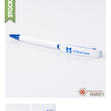
บทความ
ปากกาตั้งโต๊ะ
เกี่ยวกับเรา
ปากกา USB
ขอใบเสนอราคา
ปากกาหมึกซึม
วิธีการชำระเงิน
NEW
ปากกาทัชสกรีน
โชว์รูม
NEW
ปากกาลบได้
NEW
ปากกาเคมี
ปากกา Quantum
NEW
ดินสอไม้
ถุงผ้า กระเป๋าผ้า
สมุดโน้ต และอื่นๆ
Gift Set