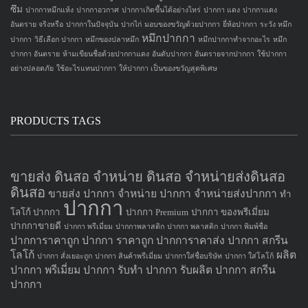
ซึม
ปากกาหมึกแห้ง
ปากกาอวกาศ
ปากกาเกิดขึ้นได้อย่างไหร่
ปากกา แดง
ปากกาแดง
อันตราย จริงหรือ
ปากกาในปัจจุบัน
ปากไก่
มอบของขวัญด้วยปากกา
ยี่ห้อปากกา
ระวัง หมึก
หมึกปากกา
ปากกา
วิธีเลือก ปากกา
หมึกของปลาหมึก
หมึกปากกาทำจากอะไร
หมึก
ปากกา อันตราย
ห้ามเขียนชื่อด้วยปากกาแดง
อันดับปากกา
อันตรายจากปากกา
ใช้ปากกา
อย่างปลอดภัย
ใช้อะไรแทนปากกา
ให้ปากกา เป็นของขวัญสุดพิเศษ
PRODUCTS TAGS
ขายส่ง ดินสอ จำหน่าย ดินสอ จำหน่ายส่งดินสอ
ดินสอ
ขายส่ง ปากกา
จำหน่าย ปากกา
จำหน่ายส่งปากกา
ทำ
ปากกา
โลโก้ ปากกา
ปากกา Premium
ปากกา ของพรีเมี่ยม
ปากกาขายดี
ปากกา พรีเมี่ยม
ปากกาพลาสติก
ปากกา พลาสติก
ปากกา พิมพ์ชื่อ
ปากการาคาถูก
ปากกา ราคาถูก
ปากการาคาส่ง
ปากกา สกรีน
โลโก้
ผลิต
ปากกา สั่งเยอะถูก
ปากกา สินค้าพรีเมี่ยม
ปากกาใส่ชื่อบริษัท
ปากกา ใส่โลโก้
ปากกา
พรีเมี่ยม ปากกา
รับทำ ปากกา
รับผลิต ปากกา
สกรีน
ปากกา