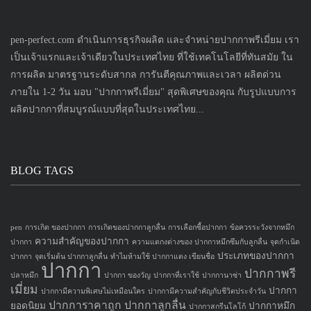
pen-perfect.com ดำเนินการธุรกิจผลิต และจำหน่ายปากกาพรีเมี่ยม เรา
เป็นเจ้าแรกและเจ้าเดียวในประเทศไทย ที่ใช้เทคโนโลยีที่ทันสมัย ใน
การผลิต มาตรฐานระดับสากล การันตีคุณภาพและเวลา ผลิตด่วน
ภายใน 1-2 วัน มอบ "ปากกาพรีเมี่ยม" สุดพิเศษของคุณ กับรูปแบบการ
ผลิตปากกาที่สมบูรณ์แบบที่สุดในประเทศไทย...
BLOG TAGS
pen
การเกิด ของปากกา
การเกิดของปากกาลูกลื่น
การเลือกซื้อปากกา
ข้อควรระวังจากหมึก
ความสำคัญของปากกา
ปากกา
ความแตกงต่างของ ปากกาหมึกซึมกับลูกลื่น
จุดกำเนิด
ประเภทของปากกา
ปากกา
จุดเริ่มต้น ปากกาลูกลื่น
ทำไมห้ามใช้ ปากกาแดง เขียนชื่อ
ปากกา
ปากกาพรี
ปลาหมึก
ปากกา ของวัญ
ปากกาที่เราใช้
ปากกานาซ่า
เมี่ยม
ปากกา
ปากกามีความพิเศษไม่เหมือนใคร
ปากกามีความสำคัญกับชีวิตประจำวัน
ปากการาคาถูก
ปากกาลูกลื่น
ยอดนิยม
ปากกาหมึก
ปากกาสกรีนโลโก้