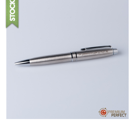
บทความ
ปากกาตั้งโต๊ะ
เกี่ยวกับเรา
ปากกา USB
ขอใบเสนอราคา
ปากกาหมึกซึม
วิธีการชำระเงิน
NEW
ปากกาทัชสกรีน
โชว์รูม
NEW
ปากกาลบได้
NEW
ปากกาเคมี
ปากกา Quantum
NEW
ดินสอไม้
ถุงผ้า กระเป๋าผ้า
สมุดโน้ต และอื่นๆ
Gift Set