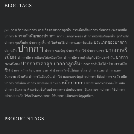
BLOG TAGS
pen
การเกิด ของปากกา
การเกิดของปากกาลูกลื่น
การเลือกซื้อปากกา
ข้อควรระวังจากหมึก
ความสำคัญของปากกา
ปากกา
ความแตกงต่างของ ปากกาหมึกซึมกับลูกลื่น
จุดกำเนิด
ประเภทของปากกา
ปากกา
จุดเริ่มต้น ปากกาลูกลื่น
ทำไมห้ามใช้ ปากกาแดง เขียนชื่อ
ปากกา
ปากกาพรี
ปลาหมึก
ปากกา ของวัญ
ปากกาที่เราใช้
ปากกานาซ่า
เมี่ยม
ปากกา
ปากกามีความพิเศษไม่เหมือนใคร
ปากกามีความสำคัญกับชีวิตประจำวัน
ปากการาคาถูก
ปากกาลูกลื่น
ยอดนิยม
ปากกาหมึก
ปากกาสกรีนโลโก้
ซึม
ปากกาหมึกแห้ง
ปากกาอวกาศ
ปากกาเกิดขึ้นได้อย่างไหร่
ปากกา แดง
ปากกาแดง
อันตราย จริงหรือ
ปากกาในปัจจุบัน
ปากไก่
มอบของขวัญด้วยปากกา
ยี่ห้อปากกา
ระวัง หมึก
หมึกปากกา
ปากกา
วิธีเลือก ปากกา
หมึกของปลาหมึก
หมึกปากกาทำจากอะไร
หมึก
ปากกา อันตราย
ห้ามเขียนชื่อด้วยปากกาแดง
อันดับปากกา
อันตรายจากปากกา
ใช้ปากกา
อย่างปลอดภัย
ใช้อะไรแทนปากกา
ให้ปากกา เป็นของขวัญสุดพิเศษ
PRODUCTS TAGS