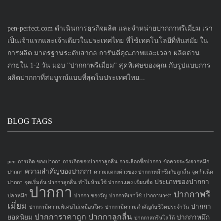
pen-perfect.com ดำเนินการธุรกิจผลิต และจำหน่ายปากกาพรีเมี่ยม เรา
เป็นเจ้าแรกและเจ้าเดียวในประเทศไทย ที่ใช้เทคโนโลยีที่ทันสมัย ใน
การผลิต มาตรฐานระดับสากล การันตีคุณภาพและเวลา ผลิตด่วน
ภายใน 1-2 วัน มอบ "ปากกาพรีเมี่ยม" สุดพิเศษของคุณ กับรูปแบบการ
ผลิตปากกาที่สมบูรณ์แบบที่สุดในประเทศไทย...
BLOG TAGS
pen
การเกิด ของปากกา
การเกิดของปากกาลูกลื่น
การเลือกซื้อปากกา
ข้อควรระวังจากหมึก
ความสำคัญของปากกา
ปากกา
ความแตกงต่างของ ปากกาหมึกซึมกับลูกลื่น
จุดกำเนิด
ประเภทของปากกา
ปากกา
จุดเริ่มต้น ปากกาลูกลื่น
ทำไมห้ามใช้ ปากกาแดง เขียนชื่อ
ปากกา
ปากกาพรี
ปลาหมึก
ปากกา ของวัญ
ปากกาที่เราใช้
ปากกานาซ่า
เมี่ยม
ปากกา
ปากกามีความพิเศษไม่เหมือนใคร
ปากกามีความสำคัญกับชีวิตประจำวัน
ปากการาคาถูก
ปากกาลูกลื่น
ยอดนิยม
ปากกาหมึก
ปากกาสกรีนโลโก้