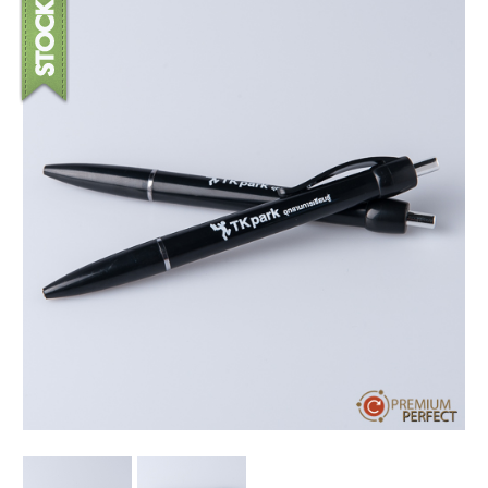
บทความ
ปากกาตั้งโต๊ะ
เกี่ยวกับเรา
ปากกา USB
ขอใบเสนอราคา
ปากกาหมึกซึม
วิธีการชำระเงิน
NEW
ปากกาทัชสกรีน
โชว์รูม
NEW
ปากกาลบได้
NEW
ปากกาเคมี
ปากกา Quantum
NEW
ดินสอไม้
ถุงผ้า กระเป๋าผ้า
สมุดโน้ต และอื่นๆ
Gift Set