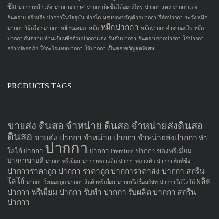
ซึม
ปากกาหมึกแห้ง
ปากกาอวกาศ
ปากกาเกิดขึ้นได้อย่างไหร่
ปากกา แดง
ปากกาแดง
อันตราย จริงหรือ
ปากกาในปัจจุบัน
ปากไก่
มอบของขวัญด้วยปากกา
ยี่ห้อปากกา
ระวัง หมึก
หมึกปากกา
ปากกา
วิธีเลือก ปากกา
หมึกของปลาหมึก
หมึกปากกาทำจากอะไร
หมึก
ปากกา อันตราย
ห้ามเขียนชื่อด้วยปากกาแดง
อันดับปากกา
อันตรายจากปากกา
ใช้ปากกา
อย่างปลอดภัย
ใช้อะไรแทนปากกา
ให้ปากกา เป็นของขวัญสุดพิเศษ
PRODUCTS TAGS
ขายส่ง ดินสอ จำหน่าย ดินสอ จำหน่ายส่งดินสอ
ดินสอ
ขายส่ง ปากกา
จำหน่าย ปากกา
จำหน่ายส่งปากกา
ทำ
ปากกา
โลโก้ ปากกา
ปากกา Premium
ปากกา ของพรีเมี่ยม
ปากกาขายดี
ปากกา พรีเมี่ยม
ปากกาพลาสติก
ปากกา พลาสติก
ปากกา พิมพ์ชื่อ
ปากการาคาถูก
ปากกา ราคาถูก
ปากการาคาส่ง
ปากกา สกรีน
โลโก้
ผลิต
ปากกา สั่งเยอะถูก
ปากกา สินค้าพรีเมี่ยม
ปากกาใส่ชื่อบริษัท
ปากกา ใส่โลโก้
ปากกา
พรีเมี่ยม ปากกา
รับทำ ปากกา
รับผลิต ปากกา
สกรีน
ปากกา