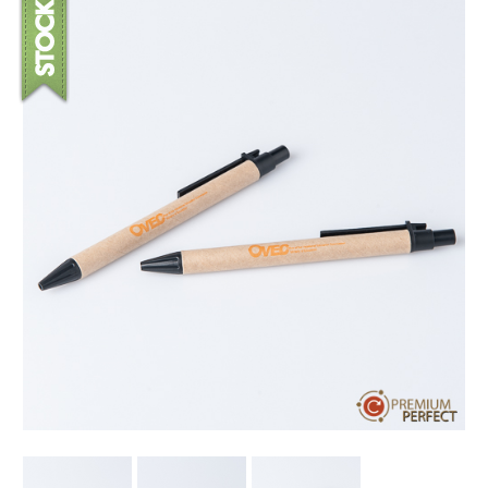
บทความ
ปากกาตั้งโต๊ะ
เกี่ยวกับเรา
ปากกา USB
ขอใบเสนอราคา
ปากกาหมึกซึม
วิธีการชำระเงิน
NEW
ปากกาทัชสกรีน
โชว์รูม
NEW
ปากกาลบได้
NEW
ปากกาเคมี
ปากกา Quantum
NEW
ดินสอไม้
ถุงผ้า กระเป๋าผ้า
สมุดโน้ต และอื่นๆ
Gift Set