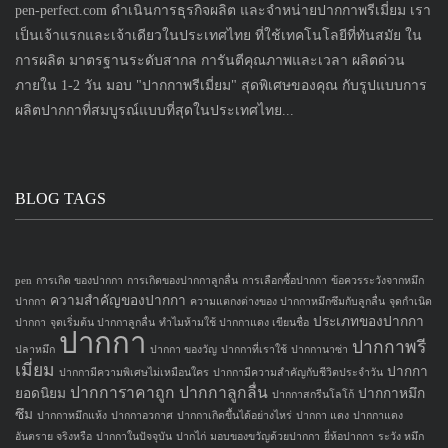
pen-perfect.com ดำเนินการธุรกิจผลิต และจำหน่ายปากกาพรีเมี่ยม เรา
เป็นเจ้าแรกและเจ้าเดียวในประเทศไทย ที่ใช้เทคโนโลยีที่ทันสมัย ใน
การผลิต มาตรฐานระดับสากล การันตีคุณภาพและเวลา ผลิตด่วน
ภายใน 1-2 วัน มอบ "ปากกาพรีเมี่ยม" สุดพิเศษของคุณ กับรูปแบบการ
ผลิตปากกาที่สมบูรณ์แบบที่สุดในประเทศไทย...
BLOG TAGS
pen
การเกิด ของปากกา
การเกิดของปากกาลูกลื่น
การเลือกซื้อปากกา
ข้อควรระวังจากหมึก
ความสำคัญของปากกา
ปากกา
ความแตกงต่างของ ปากกาหมึกซึมกับลูกลื่น
จุดกำเนิด
ประเภทของปากกา
ปากกา
จุดเริ่มต้น ปากกาลูกลื่น
ทำไมห้ามใช้ ปากกาแดง เขียนชื่อ
ปากกา
ปากกาพรี
ปลาหมึก
ปากกา ของวัญ
ปากกาที่เราใช้
ปากกานาซ่า
เมี่ยม
ปากกา
ปากกามีความพิเศษไม่เหมือนใคร
ปากกามีความสำคัญกับชีวิตประจำวัน
ปากการาคาถูก
ปากกาลูกลื่น
ยอดนิยม
ปากกาหมึก
ปากกาสกรีนโลโก้
ซึม
ปากกาหมึกแห้ง
ปากกาอวกาศ
ปากกาเกิดขึ้นได้อย่างไหร่
ปากกา แดง
ปากกาแดง
อันตราย จริงหรือ
ปากกาในปัจจุบัน
ปากไก่
มอบของขวัญด้วยปากกา
ยี่ห้อปากกา
ระวัง หมึก