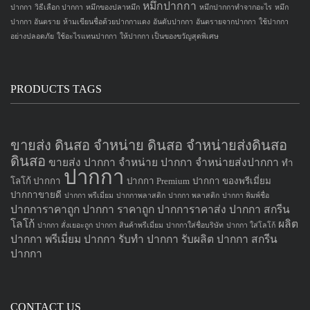
หมึกปากกา
ปากกา
วิธีเลือก ปากกา
หมึกของปลาหมึก
หมึกปากกาทำจากอะไร
หมึก
ปากกา อันตราย
ห้ามเขียนชื่อด้วยปากกาแดง
อันดับปากกา
อันตรายจากปากกา
ใช้ปากกา
อย่างปลอดภัย
ใช้อะไรแทนปากกา
ให้ปากกา เป็นของขวัญสุดพิเศษ
PRODUCTS TAGS
ขายส่ง ดินสอ จำหน่าย ดินสอ จำหน่ายส่งดินสอ
ดินสอ
ขายส่ง ปากกา
จำหน่าย ปากกา
จำหน่ายส่งปากกา
ทำ
ปากกา
โลโก้ ปากกา
ปากกา Premium
ปากกา ของพรีเมี่ยม
ปากกาขายดี
ปากกา พรีเมี่ยม
ปากกาพลาสติก
ปากกา พลาสติก
ปากกา พิมพ์ชื่อ
ปากการาคาถูก
ปากกา ราคาถูก
ปากการาคาส่ง
ปากกา สกรีน
โลโก้
ผลิต
ปากกา สั่งเยอะถูก
ปากกา สินค้าพรีเมี่ยม
ปากกาใส่ชื่อบริษัท
ปากกา ใส่โลโก้
ปากกา
พรีเมี่ยม ปากกา
รับทำ ปากกา
รับผลิต ปากกา
สกรีน
ปากกา
CONTACT US