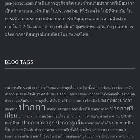
pen-perfect.com ดำเนินการธุรกิจผลิต และจำหน่ายปากกาพรีเมี่ยม เรา
เป็นเจ้าแรกและเจ้าเดียวในประเทศไทย ที่ใช้เทคโนโลยีที่ทันสมัย ใน
การผลิต มาตรฐานระดับสากล การันตีคุณภาพและเวลา ผลิตด่วน
ภายใน 1-2 วัน มอบ "ปากกาพรีเมี่ยม" สุดพิเศษของคุณ กับรูปแบบการ
ผลิตปากกาที่สมบูรณ์แบบที่สุดในประเทศไทย...
BLOG TAGS
pen
การเกิด ของปากกา
การเกิดของปากกาลูกลื่น
การเลือกซื้อปากกา
ข้อควรระวังจากหมึก
ความสำคัญของปากกา
ปากกา
ความแตกงต่างของ ปากกาหมึกซึมกับลูกลื่น
จุดกำเนิด
ประเภทของปากกา
ปากกา
จุดเริ่มต้น ปากกาลูกลื่น
ทำไมห้ามใช้ ปากกาแดง เขียนชื่อ
ปากกา
ปากกาพรี
ปลาหมึก
ปากกา ของวัญ
ปากกาที่เราใช้
ปากกานาซ่า
เมี่ยม
ปากกา
ปากกามีความพิเศษไม่เหมือนใคร
ปากกามีความสำคัญกับชีวิตประจำวัน
ปากการาคาถูก
ปากกาลูกลื่น
ยอดนิยม
ปากกาหมึก
ปากกาสกรีนโลโก้
ซึม
ปากกาหมึกแห้ง
ปากกาอวกาศ
ปากกาเกิดขึ้นได้อย่างไหร่
ปากกา แดง
ปากกาแดง
อันตราย จริงหรือ
ปากกาในปัจจุบัน
ปากไก่
มอบของขวัญด้วยปากกา
ยี่ห้อปากกา
ระวัง หมึก