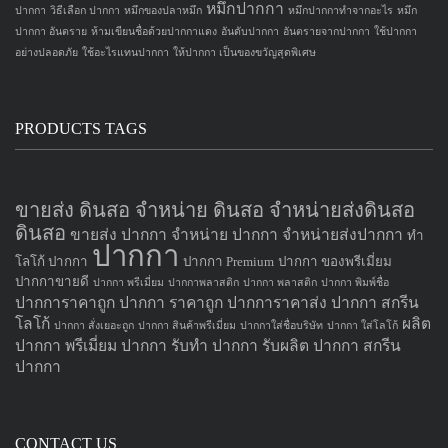
หมึกปากกา
ปากกา
วิธีเลือก ปากกา
หมึกของปลาหมึก
หมึกปากกาทำจากอะไร
หมึก
ปากกา อันตราย
ห้ามเขียนชื่อด้วยปากกาแดง
อันดับปากกา
อันตรายจากปากกา
ใช้ปากกา
อย่างปลอดภัย
ใช้อะไรแทนปากกา
ให้ปากกา เป็นของขวัญสุดพิเศษ
PRODUCTS TAGS
ขายส่ง ดินสอ จำหน่าย ดินสอ จำหน่ายส่งดินสอ
ดินสอ
ขายส่ง ปากกา
จำหน่าย ปากกา
จำหน่ายส่งปากกา
ทำ
ปากกา
โลโก้ ปากกา
ปากกา Premium
ปากกา ของพรีเมี่ยม
ปากกาขายดี
ปากกา พรีเมี่ยม
ปากกาพลาสติก
ปากกา พลาสติก
ปากกา พิมพ์ชื่อ
ปากการาคาถูก
ปากกา ราคาถูก
ปากการาคาส่ง
ปากกา สกรีน
โลโก้
ผลิต
ปากกา สั่งเยอะถูก
ปากกา สินค้าพรีเมี่ยม
ปากกาใส่ชื่อบริษัท
ปากกา ใส่โลโก้
ปากกา
พรีเมี่ยม ปากกา
รับทำ ปากกา
รับผลิต ปากกา
สกรีน
ปากกา
CONTACT US