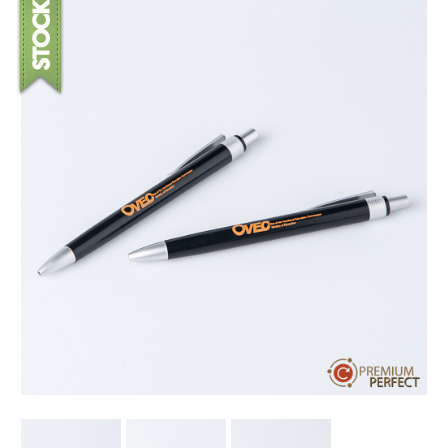
บทความ
ปากกาตั้งโต๊ะ
เกี่ยวกับเรา
ปากกา USB
ขอใบเสนอราคา
ปากกาหมึกซึม
วิธีการชำระเงิน
NEW
ปากกาทัชสกรีน
โชว์รูม
NEW
ปากกาลบได้
NEW
ปากกาเคมี
ปากกา Quantum
NEW
ดินสอไม้
ถุงผ้า กระเป๋าผ้า
สมุดโน้ต และอื่นๆ
Gift Set