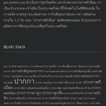
pen-perfect.com ดำเนินการธุรกิจผลิต และจำหน่ายปากกาพรีเมี่ยม เรา
เป็นเจ้าแรกและเจ้าเดียวในประเทศไทย ที่ใช้เทคโนโลยีที่ทันสมัย ใน
การผลิต มาตรฐานระดับสากล การันตีคุณภาพและเวลา ผลิตด่วน
ภายใน 1-2 วัน มอบ "ปากกาพรีเมี่ยม" สุดพิเศษของคุณ กับรูปแบบการ
ผลิตปากกาที่สมบูรณ์แบบที่สุดในประเทศไทย...
BLOG TAGS
pen
การเกิด ของปากกา
การเกิดของปากกาลูกลื่น
การเลือกซื้อปากกา
ข้อควรระวังจากหมึก
ความสำคัญของปากกา
ปากกา
ความแตกงต่างของ ปากกาหมึกซึมกับลูกลื่น
จุดกำเนิด
ประเภทของปากกา
ปากกา
จุดเริ่มต้น ปากกาลูกลื่น
ทำไมห้ามใช้ ปากกาแดง เขียนชื่อ
ปากกา
ปากกาพรี
ปลาหมึก
ปากกา ของวัญ
ปากกาที่เราใช้
ปากกานาซ่า
เมี่ยม
ปากกา
ปากกามีความพิเศษไม่เหมือนใคร
ปากกามีความสำคัญกับชีวิตประจำวัน
ปากการาคาถูก
ปากกาลูกลื่น
ยอดนิยม
ปากกาหมึก
ปากกาสกรีนโลโก้
ซึม
ปากกาหมึกแห้ง
ปากกาอวกาศ
ปากกาเกิดขึ้นได้อย่างไหร่
ปากกา แดง
ปากกาแดง
อันตราย จริงหรือ
ปากกาในปัจจุบัน
ปากไก่
มอบของขวัญด้วยปากกา
ยี่ห้อปากกา
ระวัง หมึก