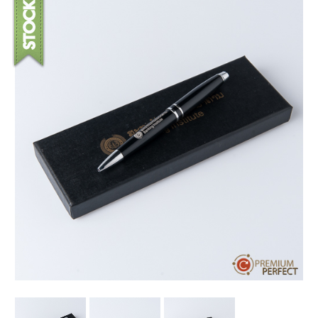
บทความ
ปากกาตั้งโต๊ะ
เกี่ยวกับเรา
ปากกา USB
ขอใบเสนอราคา
ปากกาหมึกซึม
วิธีการชำระเงิน
NEW
ปากกาทัชสกรีน
โชว์รูม
NEW
ปากกาลบได้
NEW
ปากกาเคมี
ปากกา Quantum
NEW
ดินสอไม้
ถุงผ้า กระเป๋าผ้า
สมุดโน้ต และอื่นๆ
Gift Set