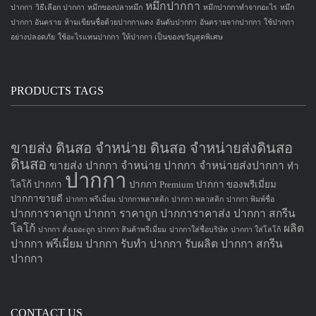
หมึกปากกา
ปากกา
วิธีเลือก ปากกา
หมึกของปลาหมึก
หมึกปากกาทำจากอะไร
หมึก
ปากกา อันตราย
ห้ามเขียนชื่อด้วยปากกาแดง
อันดับปากกา
อันตรายจากปากกา
ใช้ปากกา
อย่างปลอดภัย
ใช้อะไรแทนปากกา
ให้ปากกา เป็นของขวัญสุดพิเศษ
PRODUCTS TAGS
ขายส่ง ดินสอ จำหน่าย ดินสอ จำหน่ายส่งดินสอ
ดินสอ
ขายส่ง ปากกา
จำหน่าย ปากกา
จำหน่ายส่งปากกา
ทำ
ปากกา
โลโก้ ปากกา
ปากกา Premium
ปากกา ของพรีเมี่ยม
ปากกาขายดี
ปากกา พรีเมี่ยม
ปากกาพลาสติก
ปากกา พลาสติก
ปากกา พิมพ์ชื่อ
ปากการาคาถูก
ปากกา ราคาถูก
ปากการาคาส่ง
ปากกา สกรีน
โลโก้
ผลิต
ปากกา สั่งเยอะถูก
ปากกา สินค้าพรีเมี่ยม
ปากกาใส่ชื่อบริษัท
ปากกา ใส่โลโก้
ปากกา
พรีเมี่ยม ปากกา
รับทำ ปากกา
รับผลิต ปากกา
สกรีน
ปากกา
CONTACT US