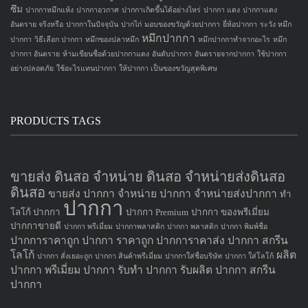
ซึม
ปากกาหมึกแห้ง
ปากกาอวกาศ
ปากกาเกิดขึ้นได้อย่างไหร่
ปากกา แดง
ปากกาแดง
อันตราย จริงหรือ
ปากกาในปัจจุบัน
ปากไก่
มอบของขวัญด้วยปากกา
ยี่ห้อปากกา
ระวัง หมึก
หมึกปากกา
ปากกา
วิธีเลือก ปากกา
หมึกของปลาหมึก
หมึกปากกาทำจากอะไร
หมึก
ปากกา อันตราย
ห้ามเขียนชื่อด้วยปากกาแดง
อันดับปากกา
อันตรายจากปากกา
ใช้ปากกา
อย่างปลอดภัย
ใช้อะไรแทนปากกา
ให้ปากกา เป็นของขวัญสุดพิเศษ
PRODUCTS TAGS
ขายส่ง ดินสอ จำหน่าย ดินสอ จำหน่ายส่งดินสอ
ดินสอ
ขายส่ง ปากกา
จำหน่าย ปากกา
จำหน่ายส่งปากกา
ทำ
ปากกา
โลโก้ ปากกา
ปากกา Premium
ปากกา ของพรีเมี่ยม
ปากกาขายดี
ปากกา พรีเมี่ยม
ปากกาพลาสติก
ปากกา พลาสติก
ปากกา พิมพ์ชื่อ
ปากการาคาถูก
ปากกา ราคาถูก
ปากการาคาส่ง
ปากกา สกรีน
โลโก้
ผลิต
ปากกา สั่งเยอะถูก
ปากกา สินค้าพรีเมี่ยม
ปากกาใส่ชื่อบริษัท
ปากกา ใส่โลโก้
ปากกา
พรีเมี่ยม ปากกา
รับทำ ปากกา
รับผลิต ปากกา
สกรีน
ปากกา