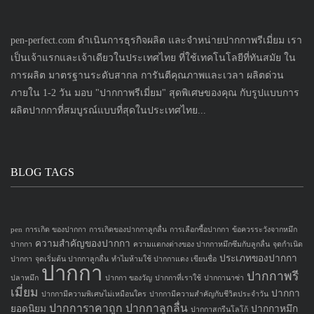
pen-perfect.com ดำเนินการธุรกิจผลิต และจำหน่ายปากกาพรีเมี่ยม เรา
เป็นเจ้าแรกและเจ้าเดียวในประเทศไทย ที่ใช้เทคโนโลยีที่ทันสมัย ใน
การผลิต มาตรฐานระดับสากล การันตีคุณภาพและเวลา ผลิตด่วน
ภายใน 1-2 วัน มอบ "ปากกาพรีเมี่ยม" สุดพิเศษของคุณ กับรูปแบบการ
ผลิตปากกาที่สมบูรณ์แบบที่สุดในประเทศไทย...
BLOG TAGS
pen
การเกิด ของปากกา
การเกิดของปากกาลูกลื่น
การเลือกซื้อปากกา
ข้อควรระวังจากหมึก
ความสำคัญของปากกา
ปากกา
ความแตกงต่างของ ปากกาหมึกซึมกับลูกลื่น
จุดกำเนิด
ประเภทของปากกา
ปากกา
จุดเริ่มต้น ปากกาลูกลื่น
ทำไมห้ามใช้ ปากกาแดง เขียนชื่อ
ปากกา
ปากกาพรี
ปลาหมึก
ปากกา ของวัญ
ปากกาที่เราใช้
ปากกานาซ่า
เมี่ยม
ปากกา
ปากกามีความพิเศษไม่เหมือนใคร
ปากกามีความสำคัญกับชีวิตประจำวัน
ปากการาคาถูก
ปากกาลูกลื่น
ยอดนิยม
ปากกาหมึก
ปากกาสกรีนโลโก้