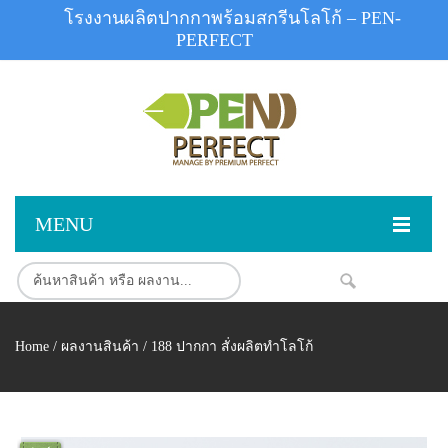
โรงงานผลิตปากกาพร้อมสกรีนโลโก้ – PEN-
PERFECT
MENU
หน้าแรก
NEW
สินค้า
Home
/
ผลงานสินค้า
/ 188 ปากกา สั่งผลิตทำโลโก้
สินค้าสต็อก
ปากกาพลาสติก
ผลงานสินค้า
ปากกาโลหะ
ติดต่อเรา
ปากกาเน้นข้อความ
ผลงานโรงงานปากกา