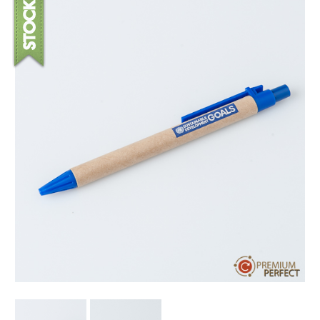
บทความ
ปากกาตั้งโต๊ะ
เกี่ยวกับเรา
ปากกา USB
ขอใบเสนอราคา
ปากกาหมึกซึม
วิธีการชำระเงิน
NEW
ปากกาทัชสกรีน
โชว์รูม
NEW
ปากกาลบได้
NEW
ปากกาเคมี
ปากกา Quantum
NEW
ดินสอไม้
ถุงผ้า กระเป๋าผ้า
สมุดโน้ต และอื่นๆ
Gift Set