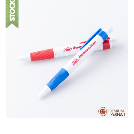
บทความ
ปากกาตั้งโต๊ะ
เกี่ยวกับเรา
ปากกา USB
ขอใบเสนอราคา
ปากกาหมึกซึม
วิธีการชำระเงิน
NEW
ปากกาทัชสกรีน
โชว์รูม
NEW
ปากกาลบได้
NEW
ปากกาเคมี
ปากกา Quantum
NEW
ดินสอไม้
ถุงผ้า กระเป๋าผ้า
สมุดโน้ต และอื่นๆ
Gift Set