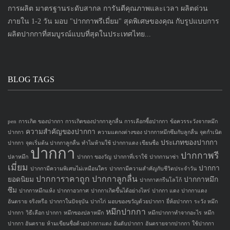
การผลิต มาตรฐานระดับสากล การันตีคุณภาพและเวลา ผลิตด่วน
ภายใน 1-2 วัน มอบ "ปากกาพรีเมี่ยม" สุดพิเศษของคุณ กับรูปแบบการ
ผลิตปากกาที่สมบูรณ์แบบที่สุดในประเทศไทย...
BLOG TAGS
pen
การเกิด ของปากกา
การเกิดของปากกาลูกลื่น
การเลือกซื้อปากกา
ข้อควรระวังจากหมึก
ความสำคัญของปากกา
ปากกา
ความแตกงต่างของ ปากกาหมึกซึมกับลูกลื่น
จุดกำเนิด
ประเภทของปากกา
ปากกา
จุดเริ่มต้น ปากกาลูกลื่น
ทำไมห้ามใช้ ปากกาแดง เขียนชื่อ
ปากกา
ปากกาพรี
ปลาหมึก
ปากกา ของวัญ
ปากกาที่เราใช้
ปากกานาซ่า
เมี่ยม
ปากกา
ปากกามีความพิเศษไม่เหมือนใคร
ปากกามีความสำคัญกับชีวิตประจำวัน
ปากการาคาถูก
ปากกาลูกลื่น
ยอดนิยม
ปากกาหมึก
ปากกาสกรีนโลโก้
ซึม
ปากกาหมึกแห้ง
ปากกาอวกาศ
ปากกาเกิดขึ้นได้อย่างไหร่
ปากกา แดง
ปากกาแดง
อันตราย จริงหรือ
ปากกาในปัจจุบัน
ปากไก่
มอบของขวัญด้วยปากกา
ยี่ห้อปากกา
ระวัง หมึก
หมึกปากกา
ปากกา
วิธีเลือก ปากกา
หมึกของปลาหมึก
หมึกปากกาทำจากอะไร
หมึก
ปากกา อันตราย
ห้ามเขียนชื่อด้วยปากกาแดง
อันดับปากกา
อันตรายจากปากกา
ใช้ปากกา