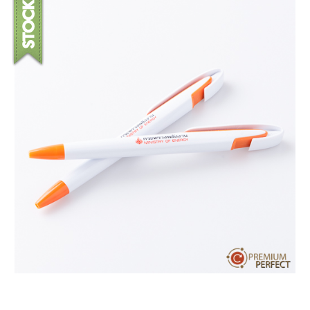
บทความ
ปากกาตั้งโต๊ะ
เกี่ยวกับเรา
ปากกา USB
ขอใบเสนอราคา
ปากกาหมึกซึม
วิธีการชำระเงิน
NEW
ปากกาทัชสกรีน
โชว์รูม
NEW
ปากกาลบได้
NEW
ปากกาเคมี
ปากกา Quantum
NEW
ดินสอไม้
ถุงผ้า กระเป๋าผ้า
สมุดโน้ต และอื่นๆ
Gift Set