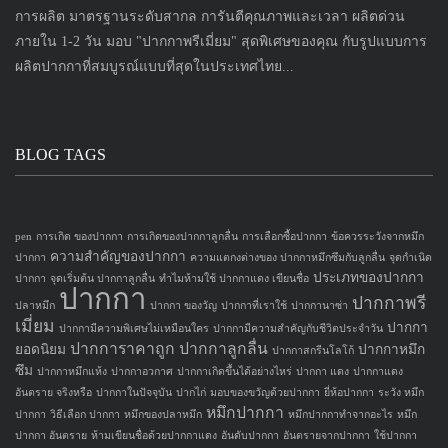
การผลิต มาตรฐานระดับสากล การันตีคุณภาพและเวลา ผลิตด่วน
ภายใน 1-2 วัน มอบ "ปากกาพรีเมี่ยม" สุดพิเศษของคุณ กับรูปแบบการ
ผลิตปากกาที่สมบูรณ์แบบที่สุดในประเทศไทย...
BLOG TAGS
pen
การเกิด ของปากกา
การเกิดของปากกาลูกลื่น
การเลือกซื้อปากกา
ข้อควรระวังจากหมึก
ความสำคัญของปากกา
ปากกา
ความแตกงต่างของ ปากกาหมึกซึมกับลูกลื่น
จุดกำเนิด
ประเภทของปากกา
ปากกา
จุดเริ่มต้น ปากกาลูกลื่น
ทำไมห้ามใช้ ปากกาแดง เขียนชื่อ
ปากกา
ปากกาพรี
ปลาหมึก
ปากกา ของวัญ
ปากกาที่เราใช้
ปากกานาซ่า
เมี่ยม
ปากกา
ปากกามีความพิเศษไม่เหมือนใคร
ปากกามีความสำคัญกับชีวิตประจำวัน
ปากการาคาถูก
ปากกาลูกลื่น
ยอดนิยม
ปากกาหมึก
ปากกาสกรีนโลโก้
ซึม
ปากกาหมึกแห้ง
ปากกาอวกาศ
ปากกาเกิดขึ้นได้อย่างไหร่
ปากกา แดง
ปากกาแดง
อันตราย จริงหรือ
ปากกาในปัจจุบัน
ปากไก่
มอบของขวัญด้วยปากกา
ยี่ห้อปากกา
ระวัง หมึก
หมึกปากกา
ปากกา
วิธีเลือก ปากกา
หมึกของปลาหมึก
หมึกปากกาทำจากอะไร
หมึก
ปากกา อันตราย
ห้ามเขียนชื่อด้วยปากกาแดง
อันดับปากกา
อันตรายจากปากกา
ใช้ปากกา