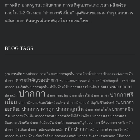
การผลิต มาตรฐานระดับสากล การันตีคุณภาพและเวลา ผลิตด่วน
ภายใน 1-2 วัน มอบ "ปากกาพรีเมี่ยม" สุดพิเศษของคุณ กับรูปแบบการ
ผลิตปากกาที่สมบูรณ์แบบที่สุดในประเทศไทย...
BLOG TAGS
pen
การเกิด ของปากกา
การเกิดของปากกาลูกลื่น
การเลือกซื้อปากกา
ข้อควรระวังจากหมึก
ความสำคัญของปากกา
ปากกา
ความแตกงต่างของ ปากกาหมึกซึมกับลูกลื่น
จุดกำเนิด
ประเภทของปากกา
ปากกา
จุดเริ่มต้น ปากกาลูกลื่น
ทำไมห้ามใช้ ปากกาแดง เขียนชื่อ
ปากกา
ปากกาพรี
ปลาหมึก
ปากกา ของวัญ
ปากกาที่เราใช้
ปากกานาซ่า
เมี่ยม
ปากกา
ปากกามีความพิเศษไม่เหมือนใคร
ปากกามีความสำคัญกับชีวิตประจำวัน
ปากการาคาถูก
ปากกาลูกลื่น
ยอดนิยม
ปากกาหมึก
ปากกาสกรีนโลโก้
ซึม
ปากกาหมึกแห้ง
ปากกาอวกาศ
ปากกาเกิดขึ้นได้อย่างไหร่
ปากกา แดง
ปากกาแดง
อันตราย จริงหรือ
ปากกาในปัจจุบัน
ปากไก่
มอบของขวัญด้วยปากกา
ยี่ห้อปากกา
ระวัง หมึก
หมึกปากกา
ปากกา
วิธีเลือก ปากกา
หมึกของปลาหมึก
หมึกปากกาทำจากอะไร
หมึก
ปากกา อันตราย
ห้ามเขียนชื่อด้วยปากกาแดง
อันดับปากกา
อันตรายจากปากกา
ใช้ปากกา