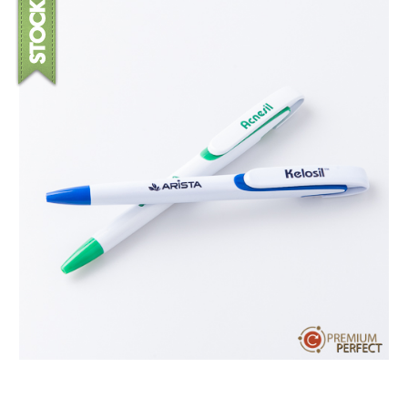
บทความ
ปากกาตั้งโต๊ะ
เกี่ยวกับเรา
ปากกา USB
ขอใบเสนอราคา
ปากกาหมึกซึม
วิธีการชำระเงิน
NEW
ปากกาทัชสกรีน
โชว์รูม
NEW
ปากกาลบได้
NEW
ปากกาเคมี
ปากกา Quantum
NEW
ดินสอไม้
ถุงผ้า กระเป๋าผ้า
สมุดโน้ต และอื่นๆ
Gift Set