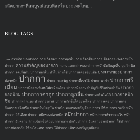
ผลิตปากกาที่สมบูรณ์แบบที่สุดในประเทศไทย...
BLOG TAGS
pen
การเกิด ของปากกา
การเกิดของปากกาลูกลื่น
การเลือกซื้อปากกา
ข้อควรระวังจากหมึก
ความสำคัญของปากกา
ปากกา
ความแตกงต่างของ ปากกาหมึกซึมกับลูกลื่น
จุดกำเนิด
ประเภทของปากกา
ปากกา
จุดเริ่มต้น ปากกาลูกลื่น
ทำไมห้ามใช้ ปากกาแดง เขียนชื่อ
ปากกา
ปากกาพรี
ปลาหมึก
ปากกา ของวัญ
ปากกาที่เราใช้
ปากกานาซ่า
เมี่ยม
ปากกา
ปากกามีความพิเศษไม่เหมือนใคร
ปากกามีความสำคัญกับชีวิตประจำวัน
ปากการาคาถูก
ปากกาลูกลื่น
ยอดนิยม
ปากกาหมึก
ปากกาสกรีนโลโก้
ซึม
ปากกาหมึกแห้ง
ปากกาอวกาศ
ปากกาเกิดขึ้นได้อย่างไหร่
ปากกา แดง
ปากกาแดง
อันตราย จริงหรือ
ปากกาในปัจจุบัน
ปากไก่
มอบของขวัญด้วยปากกา
ยี่ห้อปากกา
ระวัง หมึก
หมึกปากกา
ปากกา
วิธีเลือก ปากกา
หมึกของปลาหมึก
หมึกปากกาทำจากอะไร
หมึก
ปากกา อันตราย
ห้ามเขียนชื่อด้วยปากกาแดง
อันดับปากกา
อันตรายจากปากกา
ใช้ปากกา
อย่างปลอดภัย
ใช้อะไรแทนปากกา
ให้ปากกา เป็นของขวัญสุดพิเศษ