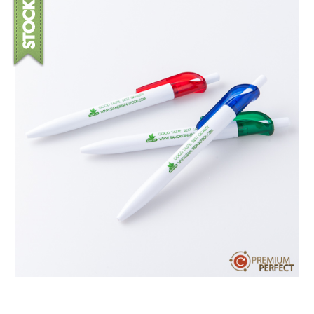
บทความ
ปากกาตั้งโต๊ะ
เกี่ยวกับเรา
ปากกา USB
ขอใบเสนอราคา
ปากกาหมึกซึม
วิธีการชำระเงิน
NEW
ปากกาทัชสกรีน
โชว์รูม
NEW
ปากกาลบได้
NEW
ปากกาเคมี
ปากกา Quantum
NEW
ดินสอไม้
ถุงผ้า กระเป๋าผ้า
สมุดโน้ต และอื่นๆ
Gift Set