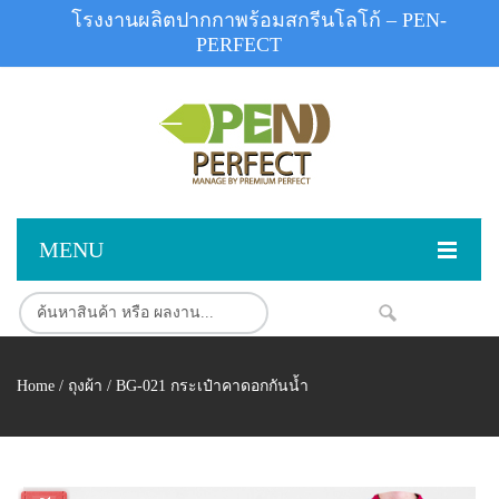
โรงงานผลิตปากกาพร้อมสกรีนโลโก้ – PEN-
PERFECT
MENU
หน้าแรก
NEW
สินค้า
Home
/
ถุงผ้า
/ BG-021 กระเป๋าคาดอกกันน้ำ
สินค้าสต็อก
ปากกาพลาสติก
ผลงานสินค้า
ปากกาโลหะ
ติดต่อเรา
ปากกาเน้นข้อความ
ผลงานโรงงานปากกา