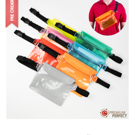
บทความ
ปากกาตั้งโต๊ะ
BG-021 กระเป๋าคาดอกกันน้ำ
เกี่ยวกับเรา
ปากกา USB
ขอใบเสนอราคา
PREORDER
ปากกาหมึกซึม
วิธีการชำระเงิน
NEW
จำนวนสั่งขั้นต่ำ :
50
ชิ้น
ปากกาทัชสกรีน
โชว์รูม
NEW
ระยะเวลาการผลิต : 15 – 20
วัน
ปากกาลบได้
NEW
รายละเอียดสินค้า
คุณสมบัติ :
กระเป๋าสำหรับใส่ของพกพา คาดเอว หรือคาดอก สามารถ
ปากกาเคมี
กันน้ำได้
วัสดุสินค้า :
พลาสติก PVC
ปากกา Quantum
NEW
ขนาด :
22 x 16 cm (อาจมีความคลาดเลื่อน +/- 2 cm)
ดินสอไม้
สี :
ส้ม, ดำ, น้ำเงิน, เขียว, เหลืองฟ้า, แดง, ใส, ชมพู
แพกเกจ : ถุง
OPP
ถุงผ้า กระเป๋าผ้า
การทำโลโก้ : silk screen
กราฟฟิคดีไซน์ : จัดทำ
Artwork
ให้ตัดสินใจก่อน ฟรี!
สมุดโน้ต และอื่นๆ
Gift Set