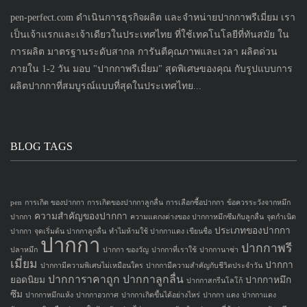
ปากการาคาถูก
ปากกาลูกลื่น
ยอดนิยม
ปากกาหมึก
ปากกาสกรีนโลโก้
ซึม
ปากกาหมึกแห้ง
ปากกาอวกาศ
ปากกาเกิดขึ้นได้อย่างไหร่
ปากกา แดง
ปากกาแดง
อันตราย จริงหรือ
ปากกาในปัจจุบัน
ปากไก่
มอบของขวัญด้วยปากกา
ยี่ห้อปากกา
ระวัง หมึก
หมึกปากกา
ปากกา
วิธีเลือก ปากกา
หมึกของปลาหมึก
หมึกปากกาทำจากอะไร
หมึก
ปากกา อันตราย
ห้ามเขียนชื่อด้วยปากกาแดง
อันดับปากกา
อันตรายจากปากกา
ใช้ปากกา
อย่างปลอดภัย
ใช้อะไรแทนปากกา
ให้ปากกา เป็นของขวัญสุดพิเศษ
PRODUCTS TAGS
ขายส่ง ดินสอ จำหน่าย ดินสอ จำหน่ายส่งดินสอ
ดินสอ
ขายส่ง ปากกา
จำหน่าย ปากกา
จำหน่ายส่งปากกา
ทำ
ปากกา
โลโก้ ปากกา
ปากกา Premium
ปากกา ของพรีเมี่ยม
ปากกาขายดี
ปากกา พรีเมี่ยม
ปากกาพลาสติก
ปากกา พลาสติก
ปากกา พิมพ์ชื่อ
ปากการาคาถูก
ปากกา ราคาถูก
ปากการาคาส่ง
ปากกา สกรีน
โลโก้
ผลิต
ปากกา สั่งเยอะถูก
ปากกา สินค้าพรีเมี่ยม
ปากกาใส่ชื่อบริษัท
ปากกา ใส่โลโก้
ปากกา
พรีเมี่ยม ปากกา
รับทำ ปากกา
รับผลิต ปากกา
สกรีน
ปากกา