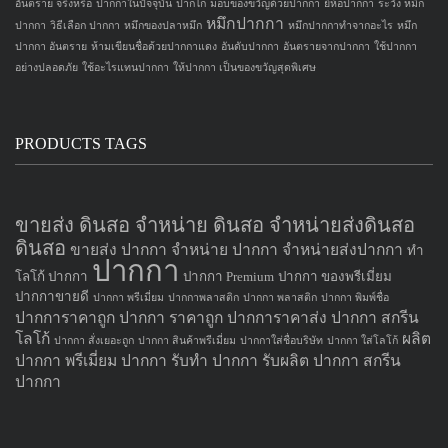
CONTACT US
Premium Perfect Co., Ltd.
(โรงงานของพรีเมี่ยม สาขาท่าไม้)
เลขผู้เสียภาษีอากร : 0105555089294
372 หมู่ 4 ตำบลท่าไม้ อำเภอกระทุ่มแบน
จังหวัดสมุทรสาคร 74110
โทรศัพท์ : 02-408-1377 (อัตโนมัติ 10 คู่สาย)
Fax: 02-809-9359
info@premium-perfect.com
Copyright © 2016
. All Rights Reserved.