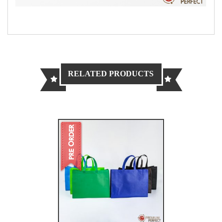
BG-017 ถุงผ้าสปันบอนด์ ทรง
กล่อง ไซส์ M
ABOUT US