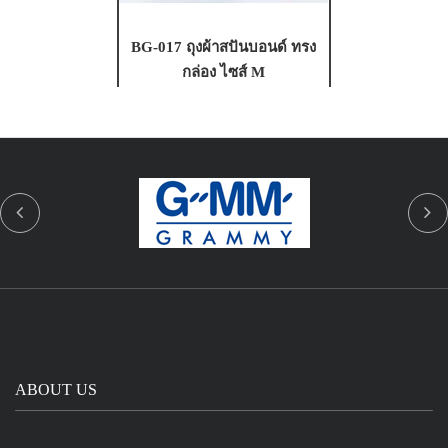
pen-perfect.com ดำเนินการธุรกิจผลิต และจำหน่ายปากกาพรีเมี่ยม เรา
เป็นเจ้าแรกและเจ้าเดียวในประเทศไทย ที่ใช้เทคโนโลยีที่ทันสมัย ใน
การผลิต มาตรฐานระดับสากล การันตีคุณภาพและเวลา ผลิตด่วน
ภายใน 1-2 วัน มอบ "ปากกาพรีเมี่ยม" สุดพิเศษของคุณ กับรูปแบบการ
ผลิตปากกาที่สมบูรณ์แบบที่สุดในประเทศไทย...
BLOG TAGS
pen
การเกิด ของปากกา
การเกิดของปากกาลูกลื่น
การเลือกซื้อปากกา
ข้อควรระวังจากหมึก
ความสำคัญของปากกา
ปากกา
ความแตกงต่างของ ปากกาหมึกซึมกับลูกลื่น
จุดกำเนิด
ประเภทของปากกา
ปากกา
จุดเริ่มต้น ปากกาลูกลื่น
ทำไมห้ามใช้ ปากกาแดง เขียนชื่อ
ปากกา
ปากกาพรี
ปลาหมึก
ปากกา ของวัญ
ปากกาที่เราใช้
ปากกานาซ่า
เมี่ยม
ปากกา
ปากกามีความพิเศษไม่เหมือนใคร
ปากกามีความสำคัญกับชีวิตประจำวัน