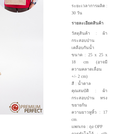
ระยะเวลาการผลิต :
30 วัน
รายละเอียดสินค้า
วัสดุสินค้า : ผ้า
กระสอบป่าน
เคลือบกันน้ำ
ขนาด :
25 x 25 x
18 cm
(อาจมี
ความคลาดเลื่อน
+/- 2 cm)
สี : น้ำตาล
คุณสมบัติ : ผ้า
กระสอบป่าน ทรง
ขยายก้น
ความยาวหูหิ้ว : 17
cm.
แพกเกจ : ถุง OPP
การทำโลโก้ : silk