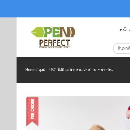
หน้า
Home
/
ถุงผ้า
/ BG-040 ถุงผ้ากระสอบป่าน ขยายก้น