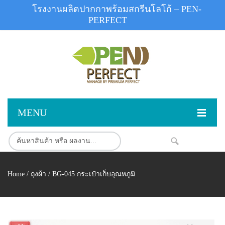
โรงงานผลิตปากกาพร้อมสกรีนโลโก้ – PEN-
PERFECT
MENU
หน้าแรก
NEW
สินค้า
Home
/
ถุงผ้า
/ BG-045 กระเป๋าเก็บอุณหภูมิ
สินค้าสต็อก
ปากกาพลาสติก
ผลงานสินค้า
ปากกาโลหะ
ติดต่อเรา
ปากกาเน้นข้อความ
ผลงานโรงงานปากกา