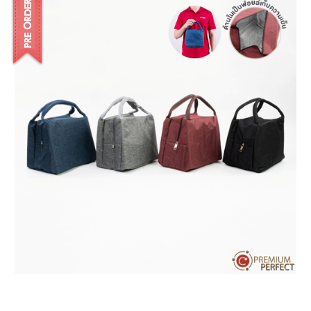
บทความ
ปากกาตั้งโต๊ะ
เกี่ยวกับเรา
ปากกา USB
ขอใบเสนอราคา
ปากกาหมึกซึม
วิธีการชำระเงิน
NEW
ปากกาทัชสกรีน
โชว์รูม
NEW
ปากกาลบได้
NEW
ปากกาเคมี
ปากกา Quantum
NEW
ดินสอไม้
ถุงผ้า กระเป๋าผ้า
สมุดโน้ต และอื่นๆ
Gift Set