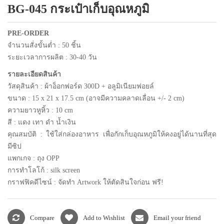
BG-045 กระเป๋าเก็บอุณหภูมิ
แพคเกจปากกา
PRE-ORDER
จำนวนสั่งขั้นต่ำ : 50 ชิ้น
ระยะเวลาการผลิต : 30-40 วัน
รายละเอียดสินค้า
วัสดุสินค้า :
ผ้าอ็อกฟอร์ด 300D + อลูมิเนียมฟอยล์
ขนาด : 15
x 21 x 17.5 cm (อาจมีความคลาดเลื่อน +/- 2 cm)
ความยาวหูหิ้ว : 10
cm
สี :
แดง เทา ดำ น้ำเงิน
คุณสมบัติ :
ใช้ใส่กล่องอาหาร เพื่อกักเก็บอุณหภูมิให้คงอยู่ได้นานที่สุด
มีซิป
แพกเกจ : ถุง OPP
การทำโลโก้ : silk screen
กราฟฟิคดีไซน์ : จัดทำ Artwork ให้ตัดสินใจก่อน ฟรี!
Compare
Add to Wishlist
Email your friend