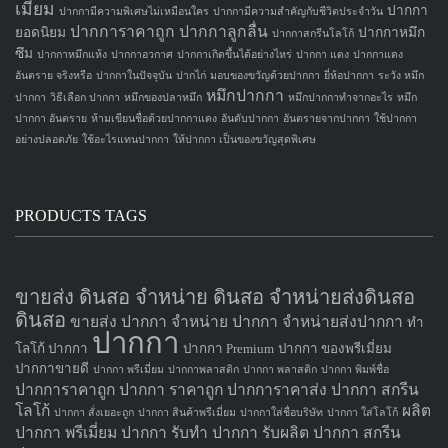
เมี่ยม
ปากกา
ปากกามีความพิเศษไม่เหมือนใคร
ปากกามีความสำคัญกับชีวิตประจำวัน
ปากการาคาถูก
ปากกาลูกลื่น
ยอดนิยม
ปากกาหมึก
ปากกาสกรีนโลโก้
ซึม
ปากกาหมึกแห้ง
ปากกาอวกาศ
ปากกาเกิดขึ้นได้อย่างไหร่
ปากกา แดง
ปากกาแดง
อันตราย จริงหรือ
ปากกาในปัจจุบัน
ปากไก่
มอบของขวัญด้วยปากกา
ยี่ห้อปากกา
ระวัง หมึก
หมึกปากกา
ปากกา
วิธีเลือก ปากกา
หมึกของปลาหมึก
หมึกปากกาทำจากอะไร
หมึก
ปากกา อันตราย
ห้ามเขียนชื่อด้วยปากกาแดง
อันดับปากกา
อันตรายจากปากกา
ใช้ปากกา
อย่างปลอดภัย
ใช้อะไรแทนปากกา
ให้ปากกา เป็นของขวัญสุดพิเศษ
PRODUCTS TAGS
ขายส่ง ดินสอ จำหน่าย ดินสอ จำหน่ายส่งดินสอ
ดินสอ
ขายส่ง ปากกา
จำหน่าย ปากกา
จำหน่ายส่งปากกา
ทำ
ปากกา
โลโก้ ปากกา
ปากกา Premium
ปากกา ของพรีเมี่ยม
ปากกาขายดี
ปากกา พรีเมี่ยม
ปากกาพลาสติก
ปากกา พลาสติก
ปากกา พิมพ์ชื่อ
ปากการาคาถูก
ปากกา ราคาถูก
ปากการาคาส่ง
ปากกา สกรีน
โลโก้
ผลิต
ปากกา สั่งเยอะถูก
ปากกา สินค้าพรีเมี่ยม
ปากกาใส่ชื่อบริษัท
ปากกา ใส่โลโก้
ปากกา
พรีเมี่ยม ปากกา
รับทำ ปากกา
รับผลิต ปากกา
สกรีน