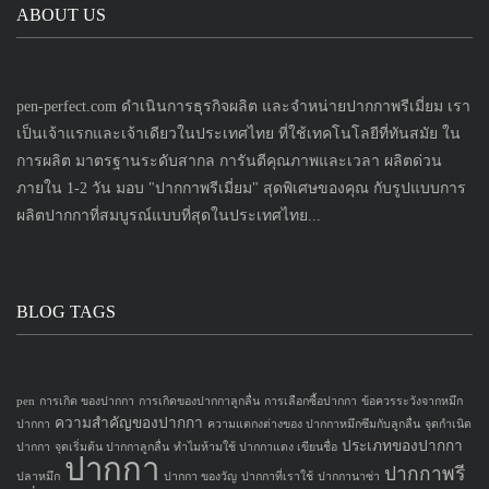
ABOUT US
pen-perfect.com ดำเนินการธุรกิจผลิต และจำหน่ายปากกาพรีเมี่ยม เรา
เป็นเจ้าแรกและเจ้าเดียวในประเทศไทย ที่ใช้เทคโนโลยีที่ทันสมัย ใน
การผลิต มาตรฐานระดับสากล การันตีคุณภาพและเวลา ผลิตด่วน
ภายใน 1-2 วัน มอบ "ปากกาพรีเมี่ยม" สุดพิเศษของคุณ กับรูปแบบการ
ผลิตปากกาที่สมบูรณ์แบบที่สุดในประเทศไทย...
BLOG TAGS
pen
การเกิด ของปากกา
การเกิดของปากกาลูกลื่น
การเลือกซื้อปากกา
ข้อควรระวังจากหมึก
ความสำคัญของปากกา
ปากกา
ความแตกงต่างของ ปากกาหมึกซึมกับลูกลื่น
จุดกำเนิด
ประเภทของปากกา
ปากกา
จุดเริ่มต้น ปากกาลูกลื่น
ทำไมห้ามใช้ ปากกาแดง เขียนชื่อ
ปากกา
ปากกาพรี
ปลาหมึก
ปากกา ของวัญ
ปากกาที่เราใช้
ปากกานาซ่า