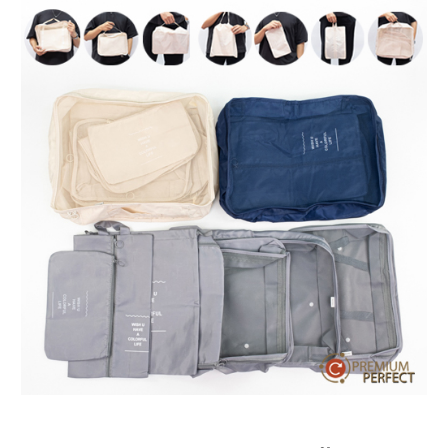
บทความ
ปากกาตั้งโต๊ะ
เกี่ยวกับเรา
ปากกา USB
ขอใบเสนอราคา
ปากกาหมึกซึม
วิธีการชำระเงิน
NEW
ปากกาทัชสกรีน
โชว์รูม
NEW
ปากกาลบได้
NEW
ปากกาเคมี
ปากกา Quantum
NEW
ดินสอไม้
ถุงผ้า กระเป๋าผ้า
สมุดโน้ต และอื่นๆ
Gift Set