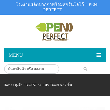
โรงงานผลิตปากกาพร้อมสกรีนโลโก้ – PEN-
PERFECT
MENU
หน้าแรก
NEW
สินค้า
Home
/
ถุงผ้า
/ BG-057 กระเป๋า Travel set 7 ชิ้น
สินค้าสต็อก
ปากกาพลาสติก
ผลงานสินค้า
ปากกาโลหะ
ติดต่อเรา
ปากกาเน้นข้อความ
ผลงานโรงงานปากกา