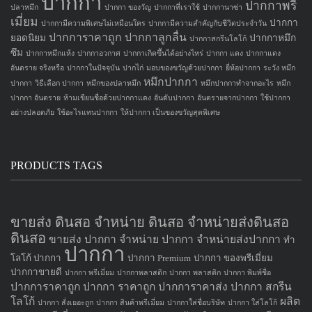
ปากกา
ปากกาพรี
ปลาหมึก
ปากกา ของวัญ
ปากกาที่เราใช้
ปากกานาซ่า
เมี่ยม
ปากกา
ปากกามีความพิเศษไม่เหมือนใคร
ปากกามีความสำคัญกับชีวิตประจำวัน
ปากการาคาถูก
ปากกาลูกลื่น
ยอดนิยม
ปากกาหมึก
ปากกาสกรีนโลโก้
ซึม
ปากกาหมึกแห้ง
ปากกาอวกาศ
ปากกาเกิดขึ้นได้อย่างไหร่
ปากกา แดง
ปากกาแดง
อันตราย จริงหรือ
ปากกาในปัจจุบัน
ปากไก่
มอบของขวัญด้วยปากกา
ยี่ห้อปากกา
ระวัง หมึก
หมึกปากกา
ปากกา
วิธีเลือก ปากกา
หมึกของปลาหมึก
หมึกปากกาทำจากอะไร
หมึก
ปากกา อันตราย
ห้ามเขียนชื่อด้วยปากกาแดง
อันดับปากกา
อันตรายจากปากกา
ใช้ปากกา
อย่างปลอดภัย
ใช้อะไรแทนปากกา
ให้ปากกา เป็นของขวัญสุดพิเศษ
PRODUCTS TAGS
ขายส่ง ดินสอ จำหน่าย ดินสอ จำหน่ายส่งดินสอ
ดินสอ
ขายส่ง ปากกา
จำหน่าย ปากกา
จำหน่ายส่งปากกา
ทำ
ปากกา
โลโก้ ปากกา
ปากกา Premium
ปากกา ของพรีเมี่ยม
ปากกาขายดี
ปากกา พรีเมี่ยม
ปากกาพลาสติก
ปากกา พลาสติก
ปากกา พิมพ์ชื่อ
ปากการาคาถูก
ปากกา ราคาถูก
ปากการาคาส่ง
ปากกา สกรีน
โลโก้
ผลิต
ปากกา สั่งเยอะถูก
ปากกา สินค้าพรีเมี่ยม
ปากกาใส่ชื่อบริษัท
ปากกา ใส่โลโก้