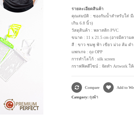
รายละเอียดสินค้า
คุณสมบัติ : ซองกันน้ำสำหรับใส่ 
เกิน 6.8 นิ้ว)
วัสดุสินค้า :
พลาสติก PVC
ขนาด : 11 x 21.5 cm
(อาจมีความคล
สี : ขาว ชมพู ฟ้า เขียว ม่วง ส้ม ดำ
แพกเกจ : ถุง
OPP
การทำโลโก้ : silk screen
กราฟฟิคดีไซน์ : จัดทำ
Artwork
ให
Compare
Add to Wis
Category:
ถุงผ้า