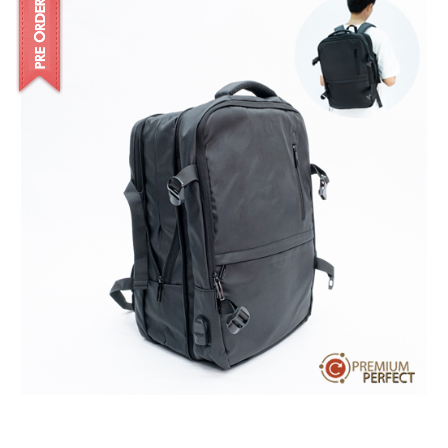
บทความ
ปากกาตั้งโต๊ะ
เกี่ยวกับเรา
ปากกา USB
ขอใบเสนอราคา
ปากกาหมึกซึม
วิธีการชำระเงิน
NEW
ปากกาทัชสกรีน
โชว์รูม
NEW
ปากกาลบได้
NEW
ปากกาเคมี
ปากกา Quantum
NEW
ดินสอไม้
ถุงผ้า กระเป๋าผ้า
สมุดโน้ต และอื่นๆ
Gift Set