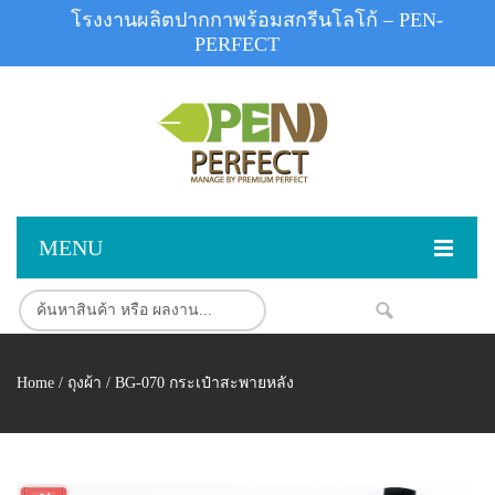
โรงงานผลิตปากกาพร้อมสกรีนโลโก้ – PEN-
PERFECT
MENU
หน้าแรก
NEW
สินค้า
Home
/
ถุงผ้า
/ BG-070 กระเป๋าสะพายหลัง
สินค้าสต็อก
ปากกาพลาสติก
ผลงานสินค้า
ปากกาโลหะ
ติดต่อเรา
ปากกาเน้นข้อความ
ผลงานโรงงานปากกา