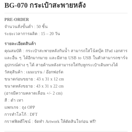
BG-070 กระเป๋าสะพายหลัง
แพคเกจปากกา
PRE-ORDER
จำนวนสั่งขั้นต่ำ : 50 ชิ้น
ระยะเวลาการผลิต : 15 – 20 วัน
รายละเอียดสินค้า
คุณสมบัติ : กระเป๋าสะพายหลังกันน้ำ สามารถใส่โน้ตบุ๊ค IPad เอกสาร
และอื่น ๆ ได้อีกมากมาย และมีสาย USB to USB ในตัวสามารถชาร์จ
อุปกรณ์ต่าง ๆ ได้ สายด้านหลังสามารถใส่กับหูกระเป๋าเดินทางได้
วัสดุสินค้า : เมมเบรน / อ๊อกฟอร์ด
ขนาดก่อนขยาย : 43 x 31 x 12 cm
ขนาดหลังขยาย : 43 x 31 x 22 cm
(อาจมีความคลาดเลื่อน +/- 2 cm)
สี : ดำ เทา
แพกเกจ : ถุง
OPP
การทำโลโก้ : DFT
กราฟฟิคดีไซน์ : จัดทำ
Artwork
ให้ตัดสินใจก่อน ฟรี!