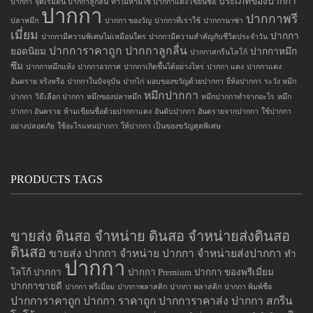
ประเภทของปากกา
ปากกา
จุดเริ่มต้น ปากกาลูกลื่น
ทำไมห้ามใช้ ปากกาแดง เขียนชื่อ
ปากกา
ปากกาพรี
ปลาหมึก
ปากกา ของวัญ
ปากกาที่เราใช้
ปากกานาซ่า
เมี่ยม
ปากกา
ปากกามีความพิเศษไม่เหมือนใคร
ปากกามีความสำคัญกับชีวิตประจำวัน
ปากการาคาถูก
ปากกาลูกลื่น
ยอดนิยม
ปากกาหมึก
ปากกาสกรีนโลโก้
ซึม
ปากกาหมึกแห้ง
ปากกาอวกาศ
ปากกาเกิดขึ้นได้อย่างไหร่
ปากกา แดง
ปากกาแดง
อันตราย จริงหรือ
ปากกาในปัจจุบัน
ปากไก่
มอบของขวัญด้วยปากกา
ยี่ห้อปากกา
ระวัง หมึก
หมึกปากกา
ปากกา
วิธีเลือก ปากกา
หมึกของปลาหมึก
หมึกปากกาทำจากอะไร
หมึก
ปากกา อันตราย
ห้ามเขียนชื่อด้วยปากกาแดง
อันดับปากกา
อันตรายจากปากกา
ใช้ปากกา
อย่างปลอดภัย
ใช้อะไรแทนปากกา
ให้ปากกา เป็นของขวัญสุดพิเศษ
PRODUCTS TAGS
ขายส่ง ดินสอ จำหน่าย ดินสอ จำหน่ายส่งดินสอ
ดินสอ
ขายส่ง ปากกา
จำหน่าย ปากกา
จำหน่ายส่งปากกา
ทำ
ปากกา
โลโก้ ปากกา
ปากกา Premium
ปากกา ของพรีเมี่ยม
ปากกาขายดี
ปากกา พรีเมี่ยม
ปากกาพลาสติก
ปากกา พลาสติก
ปากกา พิมพ์ชื่อ
ปากการาคาถูก
ปากกา ราคาถูก
ปากการาคาส่ง
ปากกา สกรีน