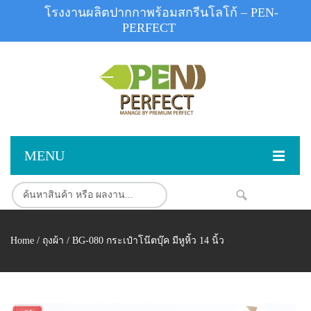
โรงงานผลิตปากกาพร้อมสกรีนโลโก้ – PEN-
PERFECT
MENU
หน้าแรก
NEW
สินค้า
Home
/
ถุงผ้า
/ BG-080 กระเป๋าโน๊ตบุ๊ค มีหูหิ้ว 14 นิ้ว
สินค้าสต็อก
ปากกาพลาสติก
ผลงานสินค้า
ปากกาโลหะ
ติดต่อเรา
ปากกาเน้นข้อความ
ผลงานโรงงานปากกา