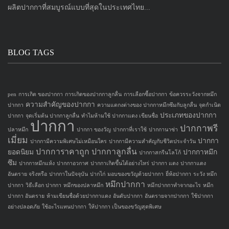
ผลิตปากกาที่สมบูรณ์แบบที่สุดในประเทศไทย...
BLOG TAGS
pen
การเกิด ของปากกา
การเกิดของปากกาลูกลื่น
การเลือกซื้อปากกา
ข้อควรระวังจากหมึก
ความสำคัญของปากกา
ปากกา
ความแตกงต่างของ ปากกาหมึกซึมกับลูกลื่น
จุดกำเนิด
ประเภทของปากกา
ปากกา
จุดเริ่มต้น ปากกาลูกลื่น
ทำไมห้ามใช้ ปากกาแดง เขียนชื่อ
ปากกา
ปากกาพรี
ปลาหมึก
ปากกา ของวัญ
ปากกาที่เราใช้
ปากกานาซ่า
เมี่ยม
ปากกา
ปากกามีความพิเศษไม่เหมือนใคร
ปากกามีความสำคัญกับชีวิตประจำวัน
ปากการาคาถูก
ปากกาลูกลื่น
ยอดนิยม
ปากกาหมึก
ปากกาสกรีนโลโก้
ซึม
ปากกาหมึกแห้ง
ปากกาอวกาศ
ปากกาเกิดขึ้นได้อย่างไหร่
ปากกา แดง
ปากกาแดง
อันตราย จริงหรือ
ปากกาในปัจจุบัน
ปากไก่
มอบของขวัญด้วยปากกา
ยี่ห้อปากกา
ระวัง หมึก
หมึกปากกา
ปากกา
วิธีเลือก ปากกา
หมึกของปลาหมึก
หมึกปากกาทำจากอะไร
หมึก
ปากกา อันตราย
ห้ามเขียนชื่อด้วยปากกาแดง
อันดับปากกา
อันตรายจากปากกา
ใช้ปากกา
อย่างปลอดภัย
ใช้อะไรแทนปากกา
ให้ปากกา เป็นของขวัญสุดพิเศษ