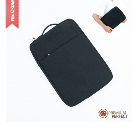
บทความ
ปากกาตั้งโต๊ะ
เกี่ยวกับเรา
ปากกา USB
ขอใบเสนอราคา
ปากกาหมึกซึม
วิธีการชำระเงิน
NEW
ปากกาทัชสกรีน
โชว์รูม
NEW
ปากกาลบได้
NEW
ปากกาเคมี
ปากกา Quantum
NEW
ดินสอไม้
ถุงผ้า กระเป๋าผ้า
สมุดโน้ต และอื่นๆ
Gift Set