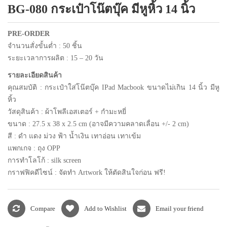
BG-080 กระเป๋าโน๊ตบุ๊ค มีหูหิ้ว 14 นิ้ว
แพคเกจปากกา
PRE-ORDER
จำนวนสั่งขั้นต่ำ : 50 ชิ้น
ระยะเวลาการผลิต : 15 – 20 วัน
รายละเอียดสินค้า
คุณสมบัติ : กระเป๋าใส่โน๊ตบุ๊ค IPad Macbook ขนาดไม่เกิน 14 นิ้ว มีหู
หิ้ว
วัสดุสินค้า : ผ้าโพลีเอสเตอร์ + กำมะหยี่
ขนาด : 27.5 x 38 x 2.5 cm
(อาจมีความคลาดเลื่อน +/- 2 cm)
สี : ดำ แดง ม่วง ฟ้า น้ำเงิน เทาอ่อน เทาเข้ม
แพกเกจ : ถุง
OPP
การทำโลโก้ : silk screen
กราฟฟิคดีไซน์ : จัดทำ
Artwork
ให้ตัดสินใจก่อน ฟรี!
Compare
Add to Wishlist
Email your friend