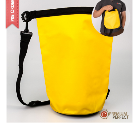
บทความ
ปากกาตั้งโต๊ะ
เกี่ยวกับเรา
ปากกา USB
ขอใบเสนอราคา
ปากกาหมึกซึม
วิธีการชำระเงิน
NEW
ปากกาทัชสกรีน
โชว์รูม
NEW
ปากกาลบได้
NEW
ปากกาเคมี
ปากกา Quantum
NEW
ดินสอไม้
ถุงผ้า กระเป๋าผ้า
สมุดโน้ต และอื่นๆ
Gift Set