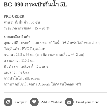
BG-090 กระเป๋ากันน้ำ 5L
แพคเกจปากกา
PRE-ORDER
จำนวนสั่งขั้นต่ำ : 50 ชิ้น
ระยะเวลาการผลิต : 15 – 20 วัน
รายละเอียดสินค้า
คุณสมบัติ : กระเป๋าอเนกประสงค์กันน้ำ ใช้สำหรับใส่สิ่งของต่าง ๆ
วัสดุสินค้า : PVC Tarpauline
ขนาด : 29.5 x 36 cm
(อาจมีความคลาดเลื่อน +/- 2 cm)
ความสาย : 110.3 cm
สี : ดำ เทา เหลือง น้ำเงิน แดง
แพกเกจ : ถุง OPP
การทำโลโก้ : silk screen
กราฟฟิคดีไซน์ : จัดทำ Artwork ให้ตัดสินใจก่อน ฟรี!
Compare
Add to Wishlist
Email your friend