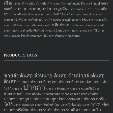
เมี่ยม
ปากกา
ปากกามีความพิเศษไม่เหมือนใคร
ปากกามีความสำคัญกับชีวิตประจำวัน
ปากการาคาถูก
ปากกาลูกลื่น
ยอดนิยม
ปากกาหมึก
ปากกาสกรีนโลโก้
ซึม
ปากกาหมึกแห้ง
ปากกาอวกาศ
ปากกาเกิดขึ้นได้อย่างไหร่
ปากกา แดง
ปากกาแดง
อันตราย จริงหรือ
ปากกาในปัจจุบัน
ปากไก่
มอบของขวัญด้วยปากกา
ยี่ห้อปากกา
ระวัง หมึก
หมึกปากกา
ปากกา
วิธีเลือก ปากกา
หมึกของปลาหมึก
หมึกปากกาทำจากอะไร
หมึก
ปากกา อันตราย
ห้ามเขียนชื่อด้วยปากกาแดง
อันดับปากกา
อันตรายจากปากกา
ใช้ปากกา
อย่างปลอดภัย
ใช้อะไรแทนปากกา
ให้ปากกา เป็นของขวัญสุดพิเศษ
PRODUCTS TAGS
ขายส่ง ดินสอ จำหน่าย ดินสอ จำหน่ายส่งดินสอ
ดินสอ
ขายส่ง ปากกา
จำหน่าย ปากกา
จำหน่ายส่งปากกา
ทำ
ปากกา
โลโก้ ปากกา
ปากกา Premium
ปากกา ของพรีเมี่ยม
ปากกาขายดี
ปากกา พรีเมี่ยม
ปากกาพลาสติก
ปากกา พลาสติก
ปากกา พิมพ์ชื่อ
ปากการาคาถูก
ปากกา ราคาถูก
ปากการาคาส่ง
ปากกา สกรีน
โลโก้
ผลิต
ปากกา สั่งเยอะถูก
ปากกา สินค้าพรีเมี่ยม
ปากกาใส่ชื่อบริษัท
ปากกา ใส่โลโก้
ปากกา
พรีเมี่ยม ปากกา
รับทำ ปากกา
รับผลิต ปากกา
สกรีน