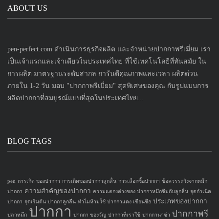
ABOUT US
pen-perfect.com ดำเนินการธุรกิจผลิต และจำหน่ายปากกาพรีเมี่ยม เรา
เป็นเจ้าแรกและเจ้าเดียวในประเทศไทย ที่ใช้เทคโนโลยีที่ทันสมัย ใน
การผลิต มาตรฐานระดับสากล การันตีคุณภาพและเวลา ผลิตด่วน
ภายใน 1-2 วัน มอบ "ปากกาพรีเมี่ยม" สุดพิเศษของคุณ กับรูปแบบการ
ผลิตปากกาที่สมบูรณ์แบบที่สุดในประเทศไทย...
BLOG TAGS
pen
การเกิด ของปากกา
การเกิดของปากกาลูกลื่น
การเลือกซื้อปากกา
ข้อควรระวังจากหมึก
ความสำคัญของปากกา
ปากกา
ความแตกงต่างของ ปากกาหมึกซึมกับลูกลื่น
จุดกำเนิด
ประเภทของปากกา
ปากกา
จุดเริ่มต้น ปากกาลูกลื่น
ทำไมห้ามใช้ ปากกาแดง เขียนชื่อ
ปากกา
ปากกาพรี
ปลาหมึก
ปากกา ของวัญ
ปากกาที่เราใช้
ปากกานาซ่า