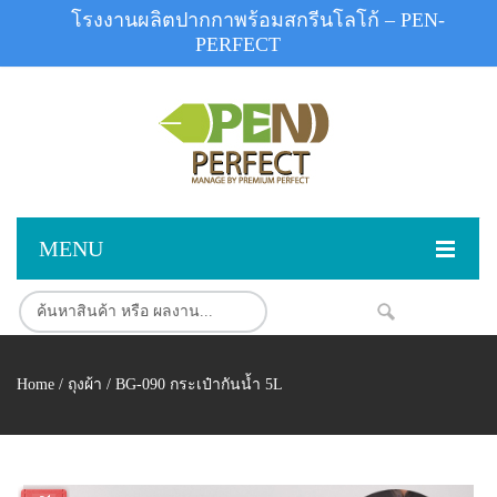
โรงงานผลิตปากกาพร้อมสกรีนโลโก้ – PEN-
PERFECT
MENU
หน้าแรก
สินค้า
NEW
Home
/
ถุงผ้า
/ BG-090 กระเป๋ากันน้ำ 5L
สินค้าสต็อก
ปากกาพลาสติก
ผลงานสินค้า
ปากกาโลหะ
ติดต่อเรา
ปากกาเน้นข้อความ
ผลงานโรงงานปากกา