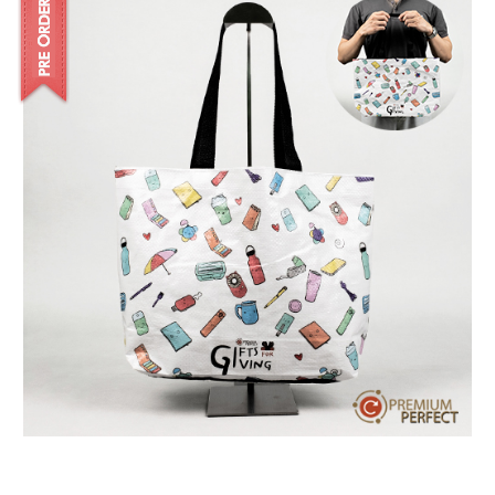
บทความ
ปากกาตั้งโต๊ะ
เกี่ยวกับเรา
ปากกา USB
ขอใบเสนอราคา
ปากกาหมึกซึม
วิธีการชำระเงิน
NEW
ปากกาทัชสกรีน
โชว์รูม
NEW
ปากกาลบได้
NEW
ปากกาเคมี
ปากกา Quantum
NEW
ดินสอไม้
ถุงผ้า กระเป๋าผ้า
สมุดโน้ต และอื่นๆ
Gift Set