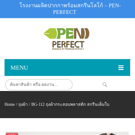
โรงงานผลิตปากกาพร้อมสกรีนโลโก้ – PEN-
PERFECT
MENU
หน้าแรก
NEW
สินค้า
Home
/
ถุงผ้า
/ BG-112 ถุงผ้ากระสอบพลาสติก สกรีนเต็มใบ
สินค้าสต็อก
ปากกาพลาสติก
ผลงานสินค้า
ปากกาโลหะ
ติดต่อเรา
ปากกาเน้นข้อความ
ผลงานโรงงานปากกา