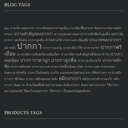
BLOG TAGS
pen
การเกิด ของปากกา
การเกิดของปากกาลูกลื่น
การเลือกซื้อปากกา
ข้อควรระวังจากหมึก
ความสำคัญของปากกา
ปากกา
ความแตกงต่างของ ปากกาหมึกซึมกับลูกลื่น
จุดกำเนิด
ประเภทของปากกา
ปากกา
จุดเริ่มต้น ปากกาลูกลื่น
ทำไมห้ามใช้ ปากกาแดง เขียนชื่อ
ปากกา
ปากกาพรี
ปลาหมึก
ปากกา ของวัญ
ปากกาที่เราใช้
ปากกานาซ่า
เมี่ยม
ปากกา
ปากกามีความพิเศษไม่เหมือนใคร
ปากกามีความสำคัญกับชีวิตประจำวัน
ปากการาคาถูก
ปากกาลูกลื่น
ยอดนิยม
ปากกาหมึก
ปากกาสกรีนโลโก้
ซึม
ปากกาหมึกแห้ง
ปากกาอวกาศ
ปากกาเกิดขึ้นได้อย่างไหร่
ปากกา แดง
ปากกาแดง
อันตราย จริงหรือ
ปากกาในปัจจุบัน
ปากไก่
มอบของขวัญด้วยปากกา
ยี่ห้อปากกา
ระวัง หมึก
หมึกปากกา
ปากกา
วิธีเลือก ปากกา
หมึกของปลาหมึก
หมึกปากกาทำจากอะไร
หมึก
ปากกา อันตราย
ห้ามเขียนชื่อด้วยปากกาแดง
อันดับปากกา
อันตรายจากปากกา
ใช้ปากกา
อย่างปลอดภัย
ใช้อะไรแทนปากกา
ให้ปากกา เป็นของขวัญสุดพิเศษ
PRODUCTS TAGS