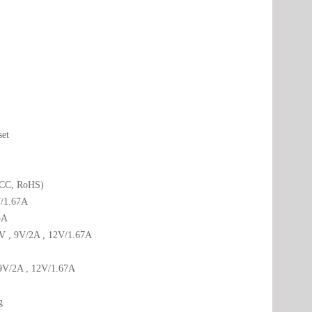
set
FCC, RoHS)
V/1.67A
5A
3V , 9V/2A , 12V/1.67A
 9V/2A , 12V/1.67A
g