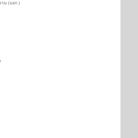
รรม (มอก.)
ง