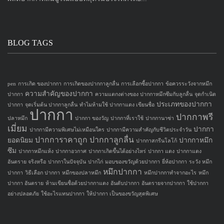
BLOG TAGS
pen
การเกิด ของปากกา
การเกิดของปากกาลูกลื่น
การเลือกซื้อปากกา
ข้อควรระวังจากหมึก
ความสำคัญของปากกา
ปากกา
ความแตกงต่างของ ปากกาหมึกซึมกับลูกลื่น
จุดกำเนิด
ประเภทของปากกา
ปากกา
จุดเริ่มต้น ปากกาลูกลื่น
ทำไมห้ามใช้ ปากกาแดง เขียนชื่อ
ปากกา
ปากกาพรี
ปลาหมึก
ปากกา ของวัญ
ปากกาที่เราใช้
ปากกานาซ่า
เมี่ยม
ปากกา
ปากกามีความพิเศษไม่เหมือนใคร
ปากกามีความสำคัญกับชีวิตประจำวัน
ปากการาคาถูก
ปากกาลูกลื่น
ยอดนิยม
ปากกาหมึก
ปากกาสกรีนโลโก้
ซึม
ปากกาหมึกแห้ง
ปากกาอวกาศ
ปากกาเกิดขึ้นได้อย่างไหร่
ปากกา แดง
ปากกาแดง
อันตราย จริงหรือ
ปากกาในปัจจุบัน
ปากไก่
มอบของขวัญด้วยปากกา
ยี่ห้อปากกา
ระวัง หมึก
หมึกปากกา
ปากกา
วิธีเลือก ปากกา
หมึกของปลาหมึก
หมึกปากกาทำจากอะไร
หมึก
ปากกา อันตราย
ห้ามเขียนชื่อด้วยปากกาแดง
อันดับปากกา
อันตรายจากปากกา
ใช้ปากกา
อย่างปลอดภัย
ใช้อะไรแทนปากกา
ให้ปากกา เป็นของขวัญสุดพิเศษ