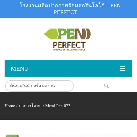
โรงงานผลิตปากกาพร้อมสกรีนโลโก้ – PEN-
PERFECT
MENU
หน้าแรก
สินค้า
NEW
Home
/
ปากกาโลหะ
/ Metal Pen 023
สินค้าสต็อก
ปากกาพลาสติก
ผลงานสินค้า
ปากกาโลหะ
ติดต่อเรา
ปากกาเน้นข้อความ
ผลงานโรงงานปากกา