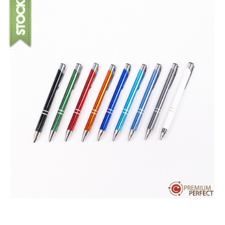
บทความ
ปากกาตั้งโต๊ะ
เกี่ยวกับเรา
ปากกา USB
ขอใบเสนอราคา
ปากกาหมึกซึม
วิธีการชำระเงิน
NEW
ปากกาทัชสกรีน
โชว์รูม
NEW
ปากกาลบได้
NEW
ปากกาเคมี
ปากกา Quantum
NEW
ดินสอไม้
ถุงผ้า กระเป๋าผ้า
สมุดโน้ต และอื่นๆ
Gift Set