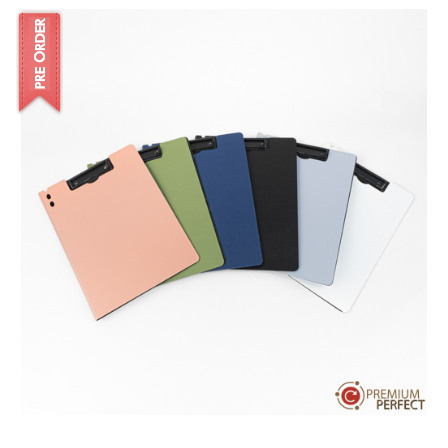
บทความ
ปากกาตั้งโต๊ะ
เกี่ยวกับเรา
ปากกา USB
ขอใบเสนอราคา
ปากกาหมึกซึม
วิธีการชำระเงิน
NEW
ปากกาทัชสกรีน
โชว์รูม
NEW
ปากกาลบได้
NEW
ปากกาเคมี
ปากกา Quantum
NEW
ดินสอไม้
ถุงผ้า กระเป๋าผ้า
สมุดโน้ต และอื่นๆ
Gift Set