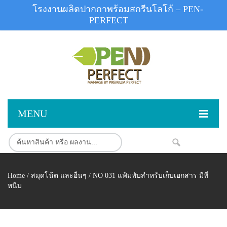
โรงงานผลิตปากกาพร้อมสกรีนโลโก้ – PEN-
PERFECT
MENU
หน้าแรก
สินค้า
NEW
Home
/
สมุดโน้ต และอื่นๆ
/ NO 031 แฟ้มพับสำหรับเก็บเอกสาร มีที่
สินค้าสต็อก
ปากกาพลาสติก
หนีบ
ผลงานสินค้า
ปากกาโลหะ
ติดต่อเรา
ปากกาเน้นข้อความ
ผลงานโรงงานปากกา