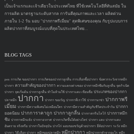
เป็นเจ้าแรกและเจ้าเดียวในประเทศไทย ที่ใช้เทคโนโลยีที่ทันสมัย ใน
การผลิต มาตรฐานระดับสากล การันตีคุณภาพและเวลา ผลิตด่วน
ภายใน 1-2 วัน มอบ "ปากกาพรีเมี่ยม" สุดพิเศษของคุณ กับรูปแบบการ
ผลิตปากกาที่สมบูรณ์แบบที่สุดในประเทศไทย...
BLOG TAGS
pen
การเกิด ของปากกา
การเกิดของปากกาลูกลื่น
การเลือกซื้อปากกา
ข้อควรระวังจากหมึก
ความสำคัญของปากกา
ปากกา
ความแตกงต่างของ ปากกาหมึกซึมกับลูกลื่น
จุดกำเนิด
ประเภทของปากกา
ปากกา
จุดเริ่มต้น ปากกาลูกลื่น
ทำไมห้ามใช้ ปากกาแดง เขียนชื่อ
ปากกา
ปากกาพรี
ปลาหมึก
ปากกา ของวัญ
ปากกาที่เราใช้
ปากกานาซ่า
เมี่ยม
ปากกา
ปากกามีความพิเศษไม่เหมือนใคร
ปากกามีความสำคัญกับชีวิตประจำวัน
ปากการาคาถูก
ปากกาลูกลื่น
ยอดนิยม
ปากกาหมึก
ปากกาสกรีนโลโก้
ซึม
ปากกาหมึกแห้ง
ปากกาอวกาศ
ปากกาเกิดขึ้นได้อย่างไหร่
ปากกา แดง
ปากกาแดง
อันตราย จริงหรือ
ปากกาในปัจจุบัน
ปากไก่
มอบของขวัญด้วยปากกา
ยี่ห้อปากกา
ระวัง หมึก
หมึกปากกา
ปากกา
วิธีเลือก ปากกา
หมึกของปลาหมึก
หมึกปากกาทำจากอะไร
หมึก