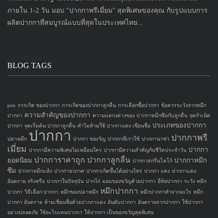
ภายใน 1-2 วัน มอบ "ปากกาพรีเมี่ยม" สุดพิเศษของคุณ กับรูปแบบการ
ผลิตปากกาที่สมบูรณ์แบบที่สุดในประเทศไทย...
BLOG TAGS
pen
การเกิด ของปากกา
การเกิดของปากกาลูกลื่น
การเลือกซื้อปากกา
ข้อควรระวังจากหมึก
ความสำคัญของปากกา
ปากกา
ความแตกงต่างของ ปากกาหมึกซึมกับลูกลื่น
จุดกำเนิด
ประเภทของปากกา
ปากกา
จุดเริ่มต้น ปากกาลูกลื่น
ทำไมห้ามใช้ ปากกาแดง เขียนชื่อ
ปากกา
ปากกาพรี
ปลาหมึก
ปากกา ของวัญ
ปากกาที่เราใช้
ปากกานาซ่า
เมี่ยม
ปากกา
ปากกามีความพิเศษไม่เหมือนใคร
ปากกามีความสำคัญกับชีวิตประจำวัน
ปากการาคาถูก
ปากกาลูกลื่น
ยอดนิยม
ปากกาหมึก
ปากกาสกรีนโลโก้
ซึม
ปากกาหมึกแห้ง
ปากกาอวกาศ
ปากกาเกิดขึ้นได้อย่างไหร่
ปากกา แดง
ปากกาแดง
อันตราย จริงหรือ
ปากกาในปัจจุบัน
ปากไก่
มอบของขวัญด้วยปากกา
ยี่ห้อปากกา
ระวัง หมึก
หมึกปากกา
ปากกา
วิธีเลือก ปากกา
หมึกของปลาหมึก
หมึกปากกาทำจากอะไร
หมึก
ปากกา อันตราย
ห้ามเขียนชื่อด้วยปากกาแดง
อันดับปากกา
อันตรายจากปากกา
ใช้ปากกา
อย่างปลอดภัย
ใช้อะไรแทนปากกา
ให้ปากกา เป็นของขวัญสุดพิเศษ