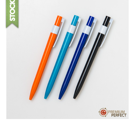
บทความ
ปากกาตั้งโต๊ะ
เกี่ยวกับเรา
ปากกา USB
ขอใบเสนอราคา
ปากกาหมึกซึม
วิธีการชำระเงิน
NEW
ปากกาทัชสกรีน
โชว์รูม
NEW
ปากกาลบได้
NEW
ปากกาเคมี
ปากกา Quantum
NEW
ดินสอไม้
ถุงผ้า กระเป๋าผ้า
สมุดโน้ต และอื่นๆ
Gift Set