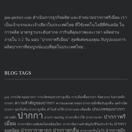
pen-perfect.com ดำเนินการธุรกิจผลิต และจำหน่ายปากกาพรีเมี่ยม เรา
เป็นเจ้าแรกและเจ้าเดียวในประเทศไทย ที่ใช้เทคโนโลยีที่ทันสมัย ใน
การผลิต มาตรฐานระดับสากล การันตีคุณภาพและเวลา ผลิตด่วน
ภายใน 1-2 วัน มอบ "ปากกาพรีเมี่ยม" สุดพิเศษของคุณ กับรูปแบบการ
ผลิตปากกาที่สมบูรณ์แบบที่สุดในประเทศไทย...
BLOG TAGS
pen
การเกิด ของปากกา
การเกิดของปากกาลูกลื่น
การเลือกซื้อปากกา
ข้อควรระวังจากหมึก
ความสำคัญของปากกา
ปากกา
ความแตกงต่างของ ปากกาหมึกซึมกับลูกลื่น
จุดกำเนิด
ประเภทของปากกา
ปากกา
จุดเริ่มต้น ปากกาลูกลื่น
ทำไมห้ามใช้ ปากกาแดง เขียนชื่อ
ปากกา
ปากกาพรี
ปลาหมึก
ปากกา ของวัญ
ปากกาที่เราใช้
ปากกานาซ่า
เมี่ยม
ปากกา
ปากกามีความพิเศษไม่เหมือนใคร
ปากกามีความสำคัญกับชีวิตประจำวัน
ปากการาคาถูก
ปากกาลูกลื่น
ยอดนิยม
ปากกาหมึก
ปากกาสกรีนโลโก้