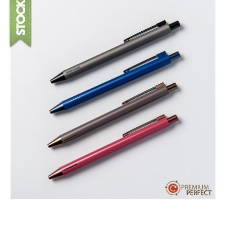
บทความ
ปากกาตั้งโต๊ะ
เกี่ยวกับเรา
ปากกา USB
ขอใบเสนอราคา
ปากกาหมึกซึม
วิธีการชำระเงิน
NEW
ปากกาทัชสกรีน
โชว์รูม
NEW
ปากกาลบได้
NEW
ปากกาเคมี
ปากกา Quantum
NEW
ดินสอไม้
ถุงผ้า กระเป๋าผ้า
สมุดโน้ต และอื่นๆ
Gift Set