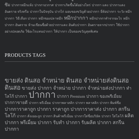
ซึม
ปากกาหมึกแห้ง
ปากกาอวกาศ
ปากกาเกิดขึ้นได้อย่างไหร่
ปากกา แดง
ปากกาแดง
อันตราย จริงหรือ
ปากกาในปัจจุบัน
ปากไก่
มอบของขวัญด้วยปากกา
ยี่ห้อปากกา
ระวัง หมึก
หมึกปากกา
ปากกา
วิธีเลือก ปากกา
หมึกของปลาหมึก
หมึกปากกาทำจากอะไร
หมึก
ปากกา อันตราย
ห้ามเขียนชื่อด้วยปากกาแดง
อันดับปากกา
อันตรายจากปากกา
ใช้ปากกา
อย่างปลอดภัย
ใช้อะไรแทนปากกา
ให้ปากกา เป็นของขวัญสุดพิเศษ
PRODUCTS TAGS
ขายส่ง ดินสอ จำหน่าย ดินสอ จำหน่ายส่งดินสอ
ดินสอ
ขายส่ง ปากกา
จำหน่าย ปากกา
จำหน่ายส่งปากกา
ทำ
ปากกา
โลโก้ ปากกา
ปากกา Premium
ปากกา ของพรีเมี่ยม
ปากกาขายดี
ปากกา พรีเมี่ยม
ปากกาพลาสติก
ปากกา พลาสติก
ปากกา พิมพ์ชื่อ
ปากการาคาถูก
ปากกา ราคาถูก
ปากการาคาส่ง
ปากกา สกรีน
โลโก้
ผลิต
ปากกา สั่งเยอะถูก
ปากกา สินค้าพรีเมี่ยม
ปากกาใส่ชื่อบริษัท
ปากกา ใส่โลโก้
ปากกา
พรีเมี่ยม ปากกา
รับทำ ปากกา
รับผลิต ปากกา
สกรีน
ปากกา