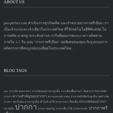
ABOUT US
pen-perfect.com ดำเนินการธุรกิจผลิต และจำหน่ายปากกาพรีเมี่ยม เรา
เป็นเจ้าแรกและเจ้าเดียวในประเทศไทย ที่ใช้เทคโนโลยีที่ทันสมัย ใน
การผลิต มาตรฐานระดับสากล การันตีคุณภาพและเวลา ผลิตด่วน
ภายใน 1-2 วัน มอบ "ปากกาพรีเมี่ยม" สุดพิเศษของคุณ กับรูปแบบการ
ผลิตปากกาที่สมบูรณ์แบบที่สุดในประเทศไทย...
BLOG TAGS
pen
การเกิด ของปากกา
การเกิดของปากกาลูกลื่น
การเลือกซื้อปากกา
ข้อควรระวังจากหมึก
ความสำคัญของปากกา
ปากกา
ความแตกงต่างของ ปากกาหมึกซึมกับลูกลื่น
จุดกำเนิด
ประเภทของปากกา
ปากกา
จุดเริ่มต้น ปากกาลูกลื่น
ทำไมห้ามใช้ ปากกาแดง เขียนชื่อ
ปากกา
ปากกาพรี
ปลาหมึก
ปากกา ของวัญ
ปากกาที่เราใช้
ปากกานาซ่า