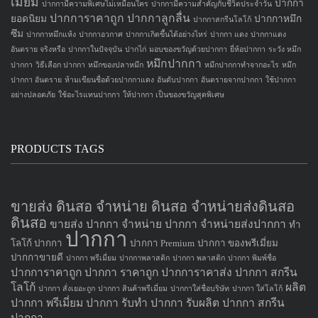
เมี่ยม
ปากกา
ปากกามีความพิเศษไม่เหมือนใคร
ปากกามีความสำคัญกับชีวิตประจำวัน
ปากการาคาถูก
ปากกาลูกลื่น
ยอดนิยม
ปากกาหมึก
ปากกาสกรีนโลโก้
ซึม
ปากกาหมึกแห้ง
ปากกาอวกาศ
ปากกาเกิดขึ้นได้อย่างไหร่
ปากกา แดง
ปากกาแดง
อันตราย จริงหรือ
ปากกาในปัจจุบัน
ปากไก่
มอบของขวัญด้วยปากกา
ยี่ห้อปากกา
ระวัง หมึก
หมึกปากกา
ปากกา
วิธีเลือก ปากกา
หมึกของปลาหมึก
หมึกปากกาทำจากอะไร
หมึก
ปากกา อันตราย
ห้ามเขียนชื่อด้วยปากกาแดง
อันดับปากกา
อันตรายจากปากกา
ใช้ปากกา
อย่างปลอดภัย
ใช้อะไรแทนปากกา
ให้ปากกา เป็นของขวัญสุดพิเศษ
PRODUCTS TAGS
ขายส่ง ดินสอ จำหน่าย ดินสอ จำหน่ายส่งดินสอ
ดินสอ
ขายส่ง ปากกา
จำหน่าย ปากกา
จำหน่ายส่งปากกา
ทำ
ปากกา
โลโก้ ปากกา
ปากกา Premium
ปากกา ของพรีเมี่ยม
ปากกาขายดี
ปากกา พรีเมี่ยม
ปากกาพลาสติก
ปากกา พลาสติก
ปากกา พิมพ์ชื่อ
ปากการาคาถูก
ปากกา ราคาถูก
ปากการาคาส่ง
ปากกา สกรีน
โลโก้
ผลิต
ปากกา สั่งเยอะถูก
ปากกา สินค้าพรีเมี่ยม
ปากกาใส่ชื่อบริษัท
ปากกา ใส่โลโก้
ปากกา
พรีเมี่ยม ปากกา
รับทำ ปากกา
รับผลิต ปากกา
สกรีน
ปากกา