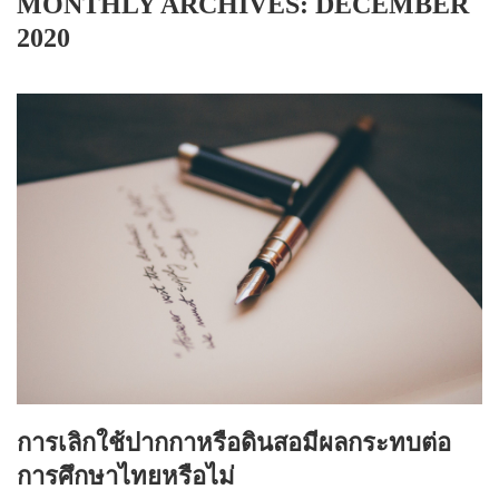
MONTHLY ARCHIVES:
DECEMBER
บทความ
2020
ปากกาตั้งโต๊ะ
เกี่ยวกับเรา
ปากกา USB
ขอใบเสนอราคา
ปากกาหมึกซึม
วิธีการชำระเงิน
NEW
ปากกาทัชสกรีน
โชว์รูม
NEW
ปากกาลบได้
NEW
ปากกาเคมี
ปากกา Quantum
NEW
ดินสอไม้
ถุงผ้า กระเป๋าผ้า
สมุดโน้ต และอื่นๆ
การเลิกใช้ปากกาหรือดินสอมีผลกระทบต่อ
การศึกษาไทยหรือไม่
Gift Set