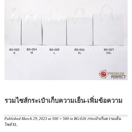
บทความ
ปากกาตั้งโต๊ะ
เกี่ยวกับเรา
ปากกา USB
ขอใบเสนอราคา
ปากกาหมึกซึม
วิธีการชำระเงิน
NEW
ปากกาทัชสกรีน
โชว์รูม
NEW
ปากกาลบได้
NEW
ปากกาเคมี
ปากกา Quantum
NEW
ดินสอไม้
รวมไซส์กระเป๋าเก็บความเย็น-เพิ่มข้อความ
ถุงผ้า กระเป๋าผ้า
สมุดโน้ต และอื่นๆ
Published
March 29, 2023
at
500 × 500
in
BG-026 กระเป๋าเก็บความเย็น
ไซส์ XL
.
Gift Set