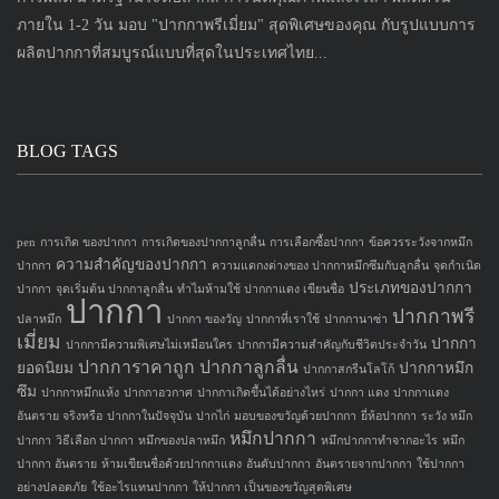
ภายใน 1-2 วัน มอบ "ปากกาพรีเมี่ยม" สุดพิเศษของคุณ กับรูปแบบการ
ผลิตปากกาที่สมบูรณ์แบบที่สุดในประเทศไทย...
BLOG TAGS
pen
การเกิด ของปากกา
การเกิดของปากกาลูกลื่น
การเลือกซื้อปากกา
ข้อควรระวังจากหมึก
ความสำคัญของปากกา
ปากกา
ความแตกงต่างของ ปากกาหมึกซึมกับลูกลื่น
จุดกำเนิด
ประเภทของปากกา
ปากกา
จุดเริ่มต้น ปากกาลูกลื่น
ทำไมห้ามใช้ ปากกาแดง เขียนชื่อ
ปากกา
ปากกาพรี
ปลาหมึก
ปากกา ของวัญ
ปากกาที่เราใช้
ปากกานาซ่า
เมี่ยม
ปากกา
ปากกามีความพิเศษไม่เหมือนใคร
ปากกามีความสำคัญกับชีวิตประจำวัน
ปากการาคาถูก
ปากกาลูกลื่น
ยอดนิยม
ปากกาหมึก
ปากกาสกรีนโลโก้
ซึม
ปากกาหมึกแห้ง
ปากกาอวกาศ
ปากกาเกิดขึ้นได้อย่างไหร่
ปากกา แดง
ปากกาแดง
อันตราย จริงหรือ
ปากกาในปัจจุบัน
ปากไก่
มอบของขวัญด้วยปากกา
ยี่ห้อปากกา
ระวัง หมึก
หมึกปากกา
ปากกา
วิธีเลือก ปากกา
หมึกของปลาหมึก
หมึกปากกาทำจากอะไร
หมึก
ปากกา อันตราย
ห้ามเขียนชื่อด้วยปากกาแดง
อันดับปากกา
อันตรายจากปากกา
ใช้ปากกา
อย่างปลอดภัย
ใช้อะไรแทนปากกา
ให้ปากกา เป็นของขวัญสุดพิเศษ