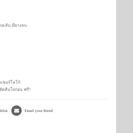
ายเส้น มียางลบ
ลเซอร์โลโก้
ตัดสินใจก่อน ฟรี!
hlist
Email your friend