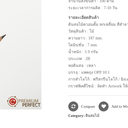
จำนวนสั่งขั้นต่ำ : 100 ด้าม
ระยะเวลาการผลิต : 7-10 วัน
รายละเอียดสินค้า
ดินสอไม้ควอนตั้ม หกเหลี่ยม สีดำล
วัสดุสินค้า : ไม้
ความยาว : 187 mm.
ไดมินชั่น : 7 mm.
น้ำหนัก : 5.9 กรัม
ประเภท : 2B
หอดินสอ : เหลา
บรรจุ : แพคถุง OPP 10:1
การทำโลโก้ : ฟรีสกรีนโลโก้ / ยิงเ
กราฟฟิคดีไซน์ : จัดทำ Artwork ให้
Compare
Add to Wis
Category:
ดินสอไม้