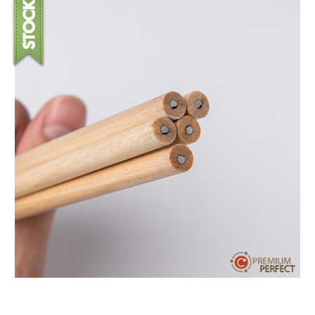
บทความ
ปากกาตั้งโต๊ะ
เกี่ยวกับเรา
ปากกา USB
ขอใบเสนอราคา
ปากกาหมึกซึม
วิธีการชำระเงิน
NEW
ปากกาทัชสกรีน
โชว์รูม
NEW
ปากกาลบได้
NEW
ปากกาเคมี
ปากกา Quantum
NEW
ดินสอไม้
ถุงผ้า กระเป๋าผ้า
สมุดโน้ต และอื่นๆ
Gift Set