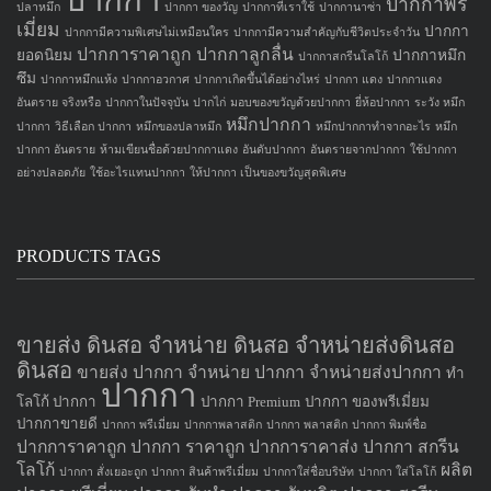
ปากกา
ปากกาพรี
ปลาหมึก
ปากกา ของวัญ
ปากกาที่เราใช้
ปากกานาซ่า
เมี่ยม
ปากกา
ปากกามีความพิเศษไม่เหมือนใคร
ปากกามีความสำคัญกับชีวิตประจำวัน
ปากการาคาถูก
ปากกาลูกลื่น
ยอดนิยม
ปากกาหมึก
ปากกาสกรีนโลโก้
ซึม
ปากกาหมึกแห้ง
ปากกาอวกาศ
ปากกาเกิดขึ้นได้อย่างไหร่
ปากกา แดง
ปากกาแดง
อันตราย จริงหรือ
ปากกาในปัจจุบัน
ปากไก่
มอบของขวัญด้วยปากกา
ยี่ห้อปากกา
ระวัง หมึก
หมึกปากกา
ปากกา
วิธีเลือก ปากกา
หมึกของปลาหมึก
หมึกปากกาทำจากอะไร
หมึก
ปากกา อันตราย
ห้ามเขียนชื่อด้วยปากกาแดง
อันดับปากกา
อันตรายจากปากกา
ใช้ปากกา
อย่างปลอดภัย
ใช้อะไรแทนปากกา
ให้ปากกา เป็นของขวัญสุดพิเศษ
PRODUCTS TAGS
ขายส่ง ดินสอ จำหน่าย ดินสอ จำหน่ายส่งดินสอ
ดินสอ
ขายส่ง ปากกา
จำหน่าย ปากกา
จำหน่ายส่งปากกา
ทำ
ปากกา
โลโก้ ปากกา
ปากกา Premium
ปากกา ของพรีเมี่ยม
ปากกาขายดี
ปากกา พรีเมี่ยม
ปากกาพลาสติก
ปากกา พลาสติก
ปากกา พิมพ์ชื่อ
ปากการาคาถูก
ปากกา ราคาถูก
ปากการาคาส่ง
ปากกา สกรีน
โลโก้
ผลิต
ปากกา สั่งเยอะถูก
ปากกา สินค้าพรีเมี่ยม
ปากกาใส่ชื่อบริษัท
ปากกา ใส่โลโก้