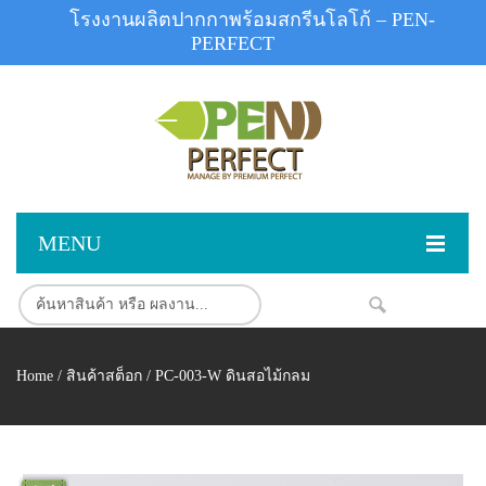
โรงงานผลิตปากกาพร้อมสกรีนโลโก้ – PEN-
PERFECT
MENU
หน้าแรก
สินค้า
NEW
Home
/
สินค้าสต็อก
/ PC-003-W ดินสอไม้กลม
สินค้าสต็อก
ปากกาพลาสติก
ผลงานสินค้า
ปากกาโลหะ
ติดต่อเรา
ปากกาเน้นข้อความ
ผลงานโรงงานปากกา