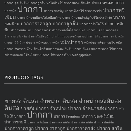
ประเภทของปากกา
ปากกา
จุดเริ่มต้น ปากกาลูกลื่น
ทำไมห้ามใช้ ปากกาแดง เขียนชื่อ
ปากกา
ปากกาพรี
ปลาหมึก
ปากกา ของวัญ
ปากกาที่เราใช้
ปากกานาซ่า
เมี่ยม
ปากกา
ปากกามีความพิเศษไม่เหมือนใคร
ปากกามีความสำคัญกับชีวิตประจำวัน
ปากการาคาถูก
ปากกาลูกลื่น
ยอดนิยม
ปากกาหมึก
ปากกาสกรีนโลโก้
ซึม
ปากกาหมึกแห้ง
ปากกาอวกาศ
ปากกาเกิดขึ้นได้อย่างไหร่
ปากกา แดง
ปากกาแดง
อันตราย จริงหรือ
ปากกาในปัจจุบัน
ปากไก่
มอบของขวัญด้วยปากกา
ยี่ห้อปากกา
ระวัง หมึก
หมึกปากกา
ปากกา
วิธีเลือก ปากกา
หมึกของปลาหมึก
หมึกปากกาทำจากอะไร
หมึก
ปากกา อันตราย
ห้ามเขียนชื่อด้วยปากกาแดง
อันดับปากกา
อันตรายจากปากกา
ใช้ปากกา
อย่างปลอดภัย
ใช้อะไรแทนปากกา
ให้ปากกา เป็นของขวัญสุดพิเศษ
PRODUCTS TAGS
ขายส่ง ดินสอ จำหน่าย ดินสอ จำหน่ายส่งดินสอ
ดินสอ
ขายส่ง ปากกา
จำหน่าย ปากกา
จำหน่ายส่งปากกา
ทำ
ปากกา
โลโก้ ปากกา
ปากกา Premium
ปากกา ของพรีเมี่ยม
ปากกาขายดี
ปากกา พรีเมี่ยม
ปากกาพลาสติก
ปากกา พลาสติก
ปากกา พิมพ์ชื่อ
ปากการาคาถูก
ปากกา ราคาถูก
ปากการาคาส่ง
ปากกา สกรีน