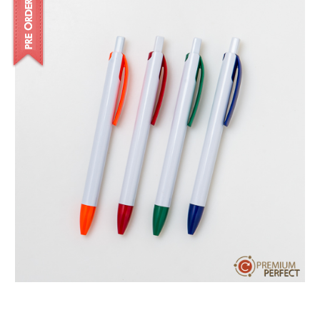
บทความ
ปากกาตั้งโต๊ะ
เกี่ยวกับเรา
ปากกา USB
ขอใบเสนอราคา
ปากกาหมึกซึม
วิธีการชำระเงิน
NEW
ปากกาทัชสกรีน
โชว์รูม
NEW
ปากกาลบได้
NEW
ปากกาเคมี
ปากกา Quantum
NEW
ดินสอไม้
ถุงผ้า กระเป๋าผ้า
สมุดโน้ต และอื่นๆ
Gift Set