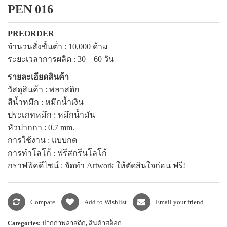
PEN 016
แพคเกจปากกา
PREORDER
จำนวนสั่งขั้นต่ำ :
10,000
ด้าม
ระยะเวลาการผลิต :
30 – 60
วัน
รายละเอียดสินค้า
วัสดุสินค้า : พลาสติก
สีน้ำหมึก : หมึกน้ำเงิน
ประเภทหมึก : หมึกน้ำมัน
หัวปากกา :
0.7 mm.
การใช้งาน : แบบกด
การทำโลโก้ : ฟรีสกรีนโลโก้
กราฟฟิคดีไซน์ : จัดทำ
Artwork
ให้ตัดสินใจก่อน ฟรี!
Compare
Add to Wishlist
Email your friend
Categories:
ปากกาพลาสติก
,
สินค้าสต็อก