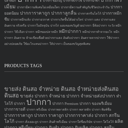
ปากกาพรี
ปลาหมึก
ปากกา ของวัญ
ปากกาที่เราใช้
ปากกานาซ่า
เมี่ยม
ปากกา
ปากกามีความพิเศษไม่เหมือนใคร
ปากกามีความสำคัญกับชีวิตประจำวัน
ปากการาคาถูก
ปากกาลูกลื่น
ยอดนิยม
ปากกาหมึก
ปากกาสกรีนโลโก้
ซึม
ปากกาหมึกแห้ง
ปากกาอวกาศ
ปากกาเกิดขึ้นได้อย่างไหร่
ปากกา แดง
ปากกาแดง
อันตราย จริงหรือ
ปากกาในปัจจุบัน
ปากไก่
มอบของขวัญด้วยปากกา
ยี่ห้อปากกา
ระวัง หมึก
หมึกปากกา
ปากกา
วิธีเลือก ปากกา
หมึกของปลาหมึก
หมึกปากกาทำจากอะไร
หมึก
ปากกา อันตราย
ห้ามเขียนชื่อด้วยปากกาแดง
อันดับปากกา
อันตรายจากปากกา
ใช้ปากกา
อย่างปลอดภัย
ใช้อะไรแทนปากกา
ให้ปากกา เป็นของขวัญสุดพิเศษ
PRODUCTS TAGS
ขายส่ง ดินสอ จำหน่าย ดินสอ จำหน่ายส่งดินสอ
ดินสอ
ขายส่ง ปากกา
จำหน่าย ปากกา
จำหน่ายส่งปากกา
ทำ
ปากกา
โลโก้ ปากกา
ปากกา Premium
ปากกา ของพรีเมี่ยม
ปากกาขายดี
ปากกา พรีเมี่ยม
ปากกาพลาสติก
ปากกา พลาสติก
ปากกา พิมพ์ชื่อ
ปากการาคาถูก
ปากกา ราคาถูก
ปากการาคาส่ง
ปากกา สกรีน
โลโก้
ผลิต
ปากกา สั่งเยอะถูก
ปากกา สินค้าพรีเมี่ยม
ปากกาใส่ชื่อบริษัท
ปากกา ใส่โลโก้
ปากกา
พรีเมี่ยม ปากกา
รับทำ ปากกา
รับผลิต ปากกา
สกรีน