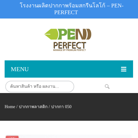
โรงงานผลิตปากกาพร้อมสกรีนโลโก้ – PEN-
PERFECT
MENU
หน้าแรก
NEW
สินค้า
Home
/
ปากกาพลาสติก
/ ปากกา 050
สินค้าสต็อก
ปากกาพลาสติก
ผลงานสินค้า
ปากกาโลหะ
ติดต่อเรา
ปากกาเน้นข้อความ
ผลงานโรงงานปากกา