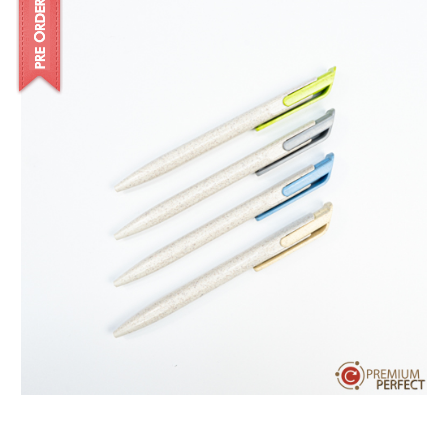
บทความ
ปากกาตั้งโต๊ะ
เกี่ยวกับเรา
ปากกา USB
ขอใบเสนอราคา
ปากกาหมึกซึม
วิธีการชำระเงิน
NEW
ปากกาทัชสกรีน
โชว์รูม
NEW
ปากกาลบได้
NEW
ปากกาเคมี
ปากกา Quantum
NEW
ดินสอไม้
ถุงผ้า กระเป๋าผ้า
สมุดโน้ต และอื่นๆ
Gift Set