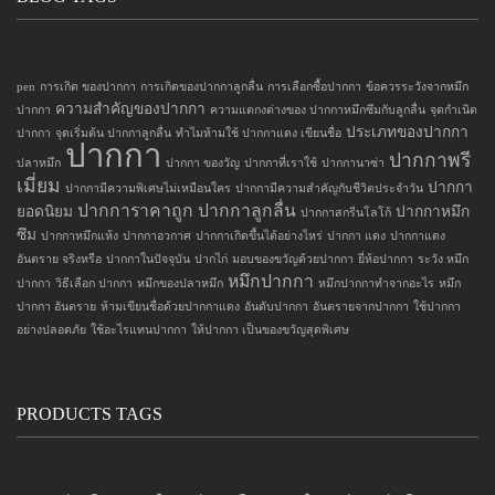
pen
การเกิด ของปากกา
การเกิดของปากกาลูกลื่น
การเลือกซื้อปากกา
ข้อควรระวังจากหมึก
ความสำคัญของปากกา
ปากกา
ความแตกงต่างของ ปากกาหมึกซึมกับลูกลื่น
จุดกำเนิด
ประเภทของปากกา
ปากกา
จุดเริ่มต้น ปากกาลูกลื่น
ทำไมห้ามใช้ ปากกาแดง เขียนชื่อ
ปากกา
ปากกาพรี
ปลาหมึก
ปากกา ของวัญ
ปากกาที่เราใช้
ปากกานาซ่า
เมี่ยม
ปากกา
ปากกามีความพิเศษไม่เหมือนใคร
ปากกามีความสำคัญกับชีวิตประจำวัน
ปากการาคาถูก
ปากกาลูกลื่น
ยอดนิยม
ปากกาหมึก
ปากกาสกรีนโลโก้
ซึม
ปากกาหมึกแห้ง
ปากกาอวกาศ
ปากกาเกิดขึ้นได้อย่างไหร่
ปากกา แดง
ปากกาแดง
อันตราย จริงหรือ
ปากกาในปัจจุบัน
ปากไก่
มอบของขวัญด้วยปากกา
ยี่ห้อปากกา
ระวัง หมึก
หมึกปากกา
ปากกา
วิธีเลือก ปากกา
หมึกของปลาหมึก
หมึกปากกาทำจากอะไร
หมึก
ปากกา อันตราย
ห้ามเขียนชื่อด้วยปากกาแดง
อันดับปากกา
อันตรายจากปากกา
ใช้ปากกา
อย่างปลอดภัย
ใช้อะไรแทนปากกา
ให้ปากกา เป็นของขวัญสุดพิเศษ
PRODUCTS TAGS